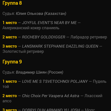
Группа 8
Судья:
Юлия Олькова (Казахстан)
1 место
—
—
JOYFUL EVENT'S NEAR BY ME
Американский кокер спаниель
2 место
—
— Лабрадор ретривер
ROCHEBY GOLDDIGGER
3 место
—
—
LANSMARK STEPHANIE DAZZLING QUEEN
Золотистый ретривер
Группа 9
Судья:
Владимир Шиян (Россия)
1 место
—
— Пудель
LOVE ME S TSVETOCHNOI POLJANY
той
2 место
—
— Лхасский
Chic Choix Per Vaspera Ad Astra
апсо
3 место
—
— Мопс
DOBRYI DUH ARMAND YU JOSH