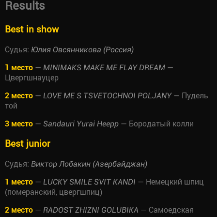
Results
Best in show
Судья:
Юлия Овсянникова (Россия)
1 место
—
—
MINIMAKS MAKE ME FLAY DREAM
Цвергшнауцер
2 место
—
— Пудель
LOVE ME S TSVETOCHNOI POLJANY
той
3 место
—
— Бородатый колли
Sandauri Yurai Heepp
Best junior
Судья:
Виктор Лобакин (Азербайджан)
1 место
—
— Немецкий шпиц
LUCKY SMILE SVIT KANDI
(померанский, цвергшпиц)
2 место
—
— Самоедская
RADOST ZHIZNI GOLUBIKA