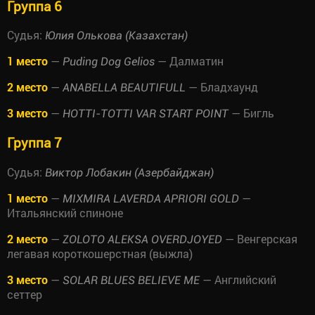
Группа 6
Судья:
Юлия Олькова (Казахстан)
1 место
—
— Далматин
Puding Dog Gelios
2 место
—
— Бладхаунд
ANABELLA BEAUTIFULL
3 место
—
— Бигль
HOTTI-TOTTI VAR START POINT
Группа 7
Судья:
Виктор Лобакин (Азербайджан)
1 место
—
—
MIXMIRA LAVERDA APRIORI GOLD
Итальянский спиноне
2 место
—
— Венгерская
ZOLOTO ALEKSA OVERDJOYED
легавая короткошерстная (выжла)
3 место
—
— Английский
SOLAR BLUES BELIEVE ME
сеттер