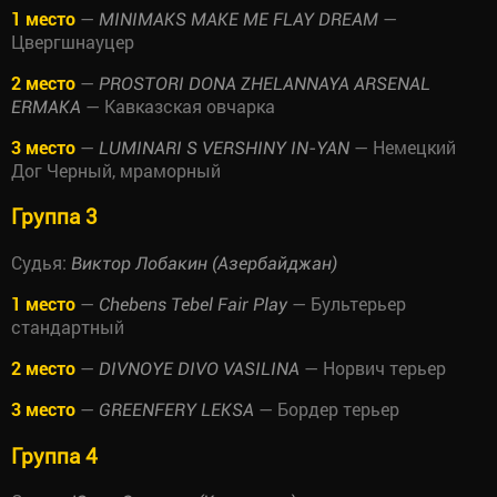
1 место
—
—
MINIMAKS MAKE ME FLAY DREAM
Цвергшнауцер
2 место
—
PROSTORI DONA ZHELANNAYA ARSENAL
— Кавказская овчарка
ERMAKA
3 место
—
— Немецкий
LUMINARI S VERSHINY IN-YAN
Дог Черный, мраморный
Группа 3
Судья:
Виктор Лобакин (Азербайджан)
1 место
—
— Бультерьер
Chebens Tebel Fair Play
стандартный
2 место
—
— Норвич терьер
DIVNOYE DIVO VASILINA
3 место
—
— Бордер терьер
GREENFERY LEKSA
Группа 4