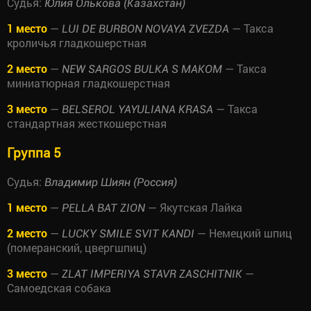
Судья:
Юлия Олькова (Казахстан)
1 место
—
— Такса
LUI DE BURBON NOVAYA ZVEZDA
кроличья гладкошерстная
2 место
—
— Такса
NEW SARGOS BULKA S MAKOM
миниатюрная гладкошерстная
3 место
—
— Такса
BELSEROL YAYULIANA KRASA
стандартная жесткошерстная
Группа 5
Судья:
Владимир Шиян (Россия)
1 место
—
— Якутская Лайка
PELLA BAT ZION
2 место
—
— Немецкий шпиц
LUCKY SMILE SVIT KANDI
(померанский, цвергшпиц)
3 место
—
—
ZLAT IMPERIYA STAVR ZASCHITNIK
Самоедская собака