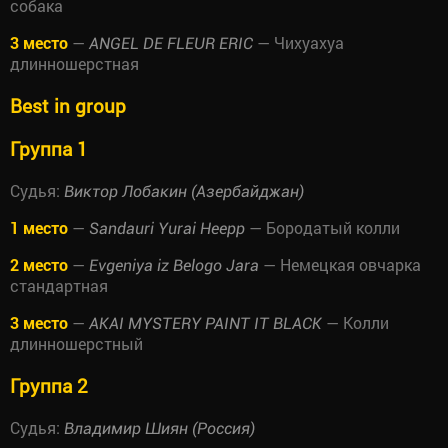
собака
3 место
—
— Чихуахуа
ANGEL DE FLEUR ERIC
длинношерстная
Best in group
Группа 1
Судья:
Виктор Лобакин (Азербайджан)
1 место
—
— Бородатый колли
Sandauri Yurai Heepp
2 место
—
— Немецкая овчарка
Evgeniya iz Belogo Jara
стандартная
3 место
—
— Колли
AKAI MYSTERY PAINT IT BLACK
длинношерстный
Группа 2
Судья:
Владимир Шиян (Россия)