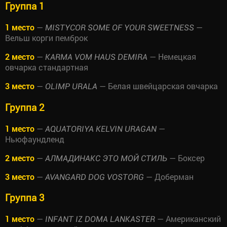
Группа 1
1 место
—
—
MISTYCOR SOME OF YOUR SWEETNESS
Вельш корги пемброк
2 место
—
— Немецкая
KARMA VOM HAUS DEMIRA
овчарка стандартная
3 место
—
— Белая швейцарская овчарка
OLIMP URALA
Группа 2
1 место
—
—
AQUATORIYA KELVIN URAGAN
Ньюфаундленд
2 место
—
— Боксер
АЛМАДИНАКС ЭТО МОЙ СТИЛЬ
3 место
—
— Доберман
AVANGARD DOG VOSTORG
Группа 3
1 место
—
— Американский
INFANT IZ DOMA LANKASTER