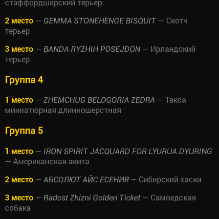
стаффордширский терьер
2 место
—
— Скотч
GEMMA STONEHENGE BISQUIT
терьер
3 место
—
— Ирландский
BANDA RYZHIH POSEJDON
терьер
Группа 4
1 место
—
— Такса
ZHEMCHUG BELOGORIA ZEDRA
миниатюрная длинношерстная
Группа 5
1 место
—
IRON SPIRIT JACQUARD FOR LYURUA DYURING
— Американская акита
2 место
—
— Сибирский хаски
АБСОЛЮТ АЙС ЕСЕНИЯ
3 место
—
— Самоедская
Radost Zhizni Golden Ticket
собака