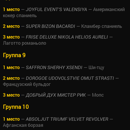
1 место
—
— Американский
JOYFUL EVENT'S VALENSIYA
кокер спаниель
2 место
—
— Кламбер спаниель
SUPER BIZON BACARDI
3 место
—
—
FRISE DELUXE NIKOLA HELIOS AURELI
Лаготто романьоло
Группа 9
1 место
—
— Ши-тцу
SAFFRON SHERHY XSENDI
2 место
—
—
DOROGOE UDOVOLSTVIE OMUT STRASTI
Французский бульдог
3 место
—
— Мопс
ДОБРЫЙ ДУХ МИСТЕР РИК
Группа 10
1 место
—
—
ABSOLJUT TRIUMF VELVET REVOLVER
Афганская борзая