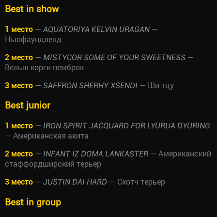
Best in show
1 место
—
—
AQUATORIYA KELVIN URAGAN
Ньюфаундленд
2 место
—
—
MISTYCOR SOME OF YOUR SWEETNESS
Вельш корги пемброк
3 место
—
— Ши-тцу
SAFFRON SHERHY XSENDI
Best junior
1 место
—
IRON SPIRIT JACQUARD FOR LYURUA DYURING
— Американская акита
2 место
—
— Американский
INFANT IZ DOMA LANKASTER
стаффордширский терьер
3 место
—
— Скотч терьер
JUSTIN DAI HARD
Best in group