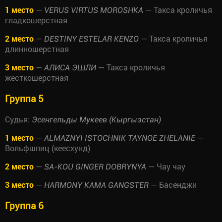
1 место
—
— Такса кроличья
VERUS VIRTUS MOROSHKA
гладкошерстная
2 место
—
— Такса кроличья
DESTINY ESTELAR KENZO
длинношерстная
3 место
—
— Такса кроличья
АЛИСА ЭШЛИ
жесткошерстная
Группа 5
Судья:
Эсенгельды Мукеев (Кыргызстан)
1 место
—
—
ALMAZNYI ISTOCHNIK TAYNOE ZHELANIE
Вольфшпиц (кеесхунд)
2 место
—
— Чау чау
SA-KOU GINGER DOBRYNYA
3 место
—
— Басенджи
HARMONY KAMA GANGSTER
Группа 6