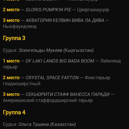
2 место
—
— Цвергшнауцер
GLORIS PUMPKIN PIE
3 место
—
—
АКВАТОРИЯ КЕЛВИН ВИВА ЛА ДИВА
Ньюфаундленд
Группа 3
Судья:
Эсенгельды Мукеев (Кыргызстан)
1 место
—
— Лейкленд
OF LAKI LANDS BIG BADA BOOM
терьер
2 место
—
— Фокстерьер
CRYSTAL SPACE FAYTON
гладкошерстный
3 место
—
—
СЕКЬЮРИТИ СТАФФ ВАНЕССА ПАРАДИ
Американский стаффордширский терьер
Группа 4
Судья:
Ольга Тушина (Казахстан)