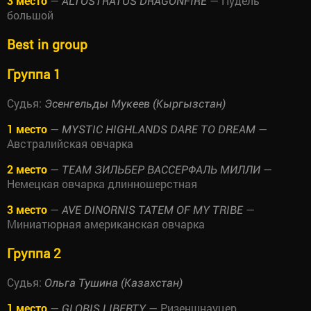
3 место
—
— Пудель
ALTOSTRATUS DRAGONFIRE
большой
Best in group
Группа 1
Судья:
Эсенгельды Мукеев (Кыргызстан)
1 место
—
—
MYSTIC HIGHLANDS DARE TO DREAM
Австралийская овчарка
2 место
—
—
ТЕАМ ЗИЛЬБЕР ВАССЕРФАЛЬ МИЛЛИ
Немецкая овчарка длинношерстная
3 место
—
—
AVE DINORNIS TATEM OF MY TRIBE
Миниатюрная американская овчарка
Группа 2
Судья:
Ольга Тушина (Казахстан)
1 место
—
— Ризеншнауцер
GLORIS LIBERTY