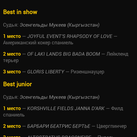
Best in show
Судья:
Эсенгельды Мукеев (Кыргызстан)
1 место
—
—
JOYFUL EVENT'S RHAPSODY OF LOVE
Американский кокер спаниель
2 место
—
— Лейкленд
OF LAKI LANDS BIG BADA BOOM
терьер
3 место
—
— Ризеншнауцер
GLORIS LIBERTY
Best junior
Судья:
Эсенгельды Мукеев (Кыргызстан)
1 место
—
— Филд
KORSHVILLE FIELDS JANNA D'ARK
спаниель
2 место
—
— Цвергпинчер
БАРБАРИ БЕАТРИС БЕРТЬЕ