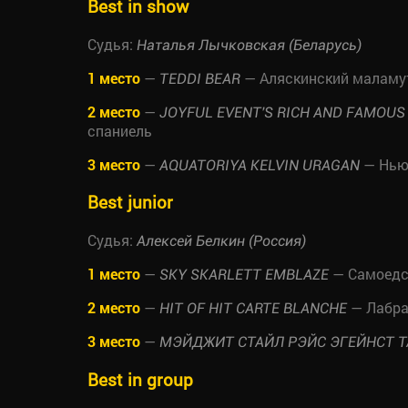
Best in show
Судья:
Наталья Лычковская (Беларусь)
1 место
—
— Аляскинский маламу
TEDDI BEAR
2 место
—
JOYFUL EVENT'S RICH AND FAMOUS
спаниель
3 место
—
— Нью
AQUATORIYA KELVIN URAGAN
Best junior
Судья:
Алексей Белкин (Россия)
1 место
—
— Самоедс
SKY SKARLETT EMBLAZE
2 место
—
— Лабра
HIT OF HIT CARTE BLANCHE
3 место
—
МЭЙДЖИТ СТАЙЛ РЭЙС ЭГЕЙНСТ 
Best in group