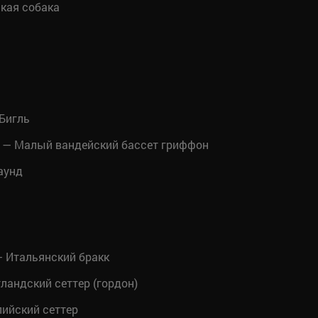
кая собака
Бигль
— Малый вандейский бассет гриффон
аунд
 Итальянский бракк
андский сеттер (гордон)
ийский сеттер