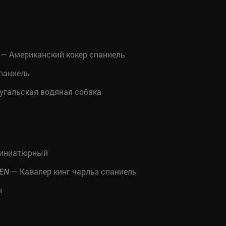
— Американский кокер спаниель
паниель
угальская водяная собака
миниатюрный
— Кавалер кинг чарльз спаниель
EN
н