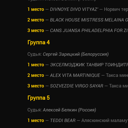
1 место
—
— Норвич те
DIVNOYE DIVO VITYAZ'
2 место
—
BLACK HOUSE MISTRESS MELAINA G
3 место
—
CANS JUANSA PHILADELPHIA FOR Z
Группа 4
Судья:
Сергей Зарецкий (Белоруссия)
1 место
—
ЭКСЕЛМЭДЖИК ТАНВИР ТОИНДИТ
2 место
—
— Такса ми
ALEX VITA MARTINIQUE
3 место
—
— Такса м
SOZVEZDIE VIRGO SAYAR
Группа 5
Судья:
Алексей Белкин (Россия)
1 место
—
— Аляскинский маламу
TEDDI BEAR