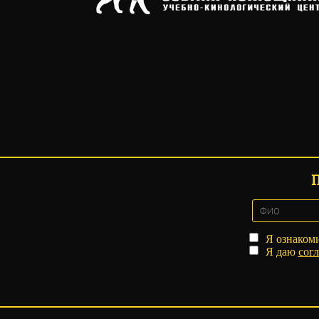
Я ознаком
Я даю
согл