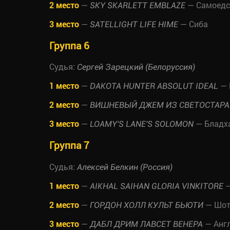
2 место
—
— Самоедс
SKY SKARLETT EMBLAZE
3 место
—
— Сиба
SATELLIGHT LIFE HIME
Группа 6
Судья:
Сергей Зарецкий (Белоруссия)
1 место
—
— 
DAKOTA HUNTER ABSOLUT IDEAL
2 место
—
ВИШНЕВЫЙ ДЖЕМ ИЗ СВЕТОСТАРА
3 место
—
— Бладх
LOAMY'S LANE'S SOLOMON
Группа 7
Судья:
Алексей Белкин (Россия)
1 место
—
—
AIKHAL SAIHAN GLORIA VINKITORE
2 место
—
— Шотл
ГОРДОН ХОЛЛ КУЛЬТ БЬЮТИ
3 место
—
— Англ
ДАБЛ ДРИМ ЛАВСЕТ ВЕНЕРА