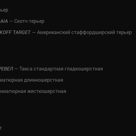
рьер
— Скотч терьер
AIA
— Американский стаффордширский терьер
IKOFF TARGET
— Такса стандартная гладкошерстная
РЕВЕЛ
ниатюрная длинношерстная
иниатюрная жесткошерстная
т