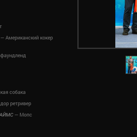
т
— Американский кокер
фаундленд
кая собака
дор ретривер
— Мопс
ТАЙМС