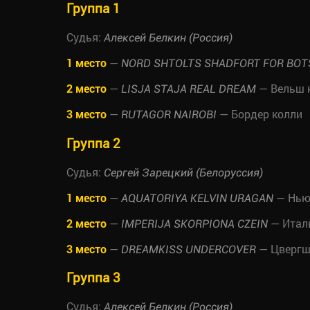
Группа 1
Судья:
Алексей Белкин (Россия)
1 место
—
NORD SHTOLTS SHADFORT FOR BO
2 место
—
— Вельш 
LISJA STAJA REAL DREAM
3 место
—
— Бордер колли
RUTAGOR NAIROBI
Группа 2
Судья:
Сергей Зарецкий (Белоруссия)
1 место
—
— Нью
AQUATORIYA KELVIN URAGAN
2 место
—
— Италь
IMPERIJA SKORPIONA CZEIN
3 место
—
— Цвергш
DREAMKISS UNDERCOVER
Группа 3
Судья:
Алексей Белкин (Россия)