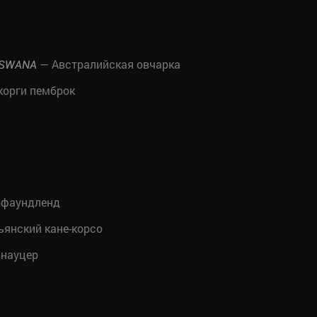
— Австралийская овчарка
TSWANA
корги пемброк
фаундленд
янский кане-корсо
науцер