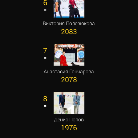
6
=
Виктория Полозюкова
2083
7
=
Анастасия Гончарова
2078
8
=
Денис Попов
1976