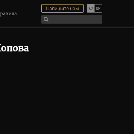
Напишите нам
равила
Попова