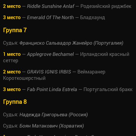
2 место
—
— Родезийский риджбек
Riddle Sunshine Anlaf
3 место
—
— Бладхаунд
Emerald Of The North
Группа 7
Судья:
Франциско Сальвадор Жанейро (Португалия)
1 место
—
— Ирландский красный
Applegrove Bechamel
сеттер
2 место
—
— Веймаранер
GRAVIS IGNIS IRBIS
Короткошерстный
3 место
—
— Португальский бракк
Fab Point Linda Estrela
Группа 8
Судья:
Надежда Григорьева (Россия)
Судья:
Боян Матакович (Хорватия)