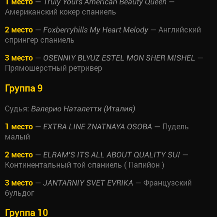
1 место
—
—
Truly Yours American Beauty Queen
Американский кокер спаниель
2 место
—
— Английский
Foxberryhills My Heart Melody
спрингер спаниель
3 место
—
—
OSENNIY BLYUZ ESTEL MON SHER MISHEL
Прямошерстный ретривер
Группа 9
Судья:
Валерио Наталетти (Италия)
1 место
—
— Пудель
EXTRA LINE ZNATNAYA OSOBA
малый
2 место
—
—
ELRAM’S ITS ALL ABOUT QUALITY SUI
Континентальный той спаниель ( Папийон )
3 место
—
— Французский
JANTARNIY SVET EVRIKA
бульдог
Группа 10