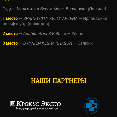
Судья:
Малгожата Веремейчик-Верчовска (Польша)
1 место
—
— Ирландский
SPRING CITY KELLY ARLENA
вольфхаунд (волкодав)
2 место
—
— Уиппет
Anahita Arva S Betti Lu
3 место
—
— Салюки
DYYNIEN KESRA KHASON
НАШИ ПАРТНЕРЫ