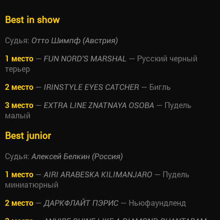
Best in show
Судья:
Отто Шимпф (Австрия)
1 место
—
— Русский черный
FUN NORD'S MARSHAL
терьер
2 место
—
— Бигль
IRINSTYLE EYES CATCHER
3 место
—
— Пудель
EXTRA LINE ZNATNAYA OSOBA
малый
Best junior
Судья:
Алексей Белкин (Россия)
1 место
—
— Пудель
AIRI ARABESKA KILIMANJARO
миниатюрный
2 место
—
— Ньюфаундленд
ДАРКФЛАЙТ ПЭРИС