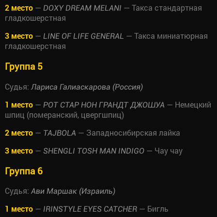
2 место
—
— Такса стандартная
DOXY DREAM MELANI
гладкошерстная
3 место
—
— Такса миниатюрная
LINE OF LIFE GENERAL
гладкошерстная
Группа 5
Судья:
Лариса Галиаскарова (Россия)
1 место
—
— Немецкий
РОТ СТАР НОН ГРАНДТ ДЖОШУА
шпиц (померанский, цвергшпиц)
2 место
—
— Западносибирская лайка
TAJBOLA
3 место
—
— Чау чау
SHENGLI TOSH MAN INDIGO
Группа 6
Судья:
Ави Маршак (Израиль)
1 место
—
— Бигль
IRINSTYLE EYES CATCHER