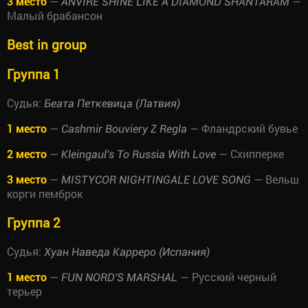
3 место
—
—
ANVIRE SHINE LIKE A DIAMOND SHANTARAM
Малый брабансон
Best in group
Группа 1
Судья:
Беата Петкевица (Латвия)
1 место
—
— Фландрский бувье
Cashmir Bouviery Z Regla
2 место
—
— Схипперке
Kleingaul's To Russia With Love
3 место
—
— Вельш
MISTYCOR NIGHTINGALE LOVE SONG
корги пемброк
Группа 2
Судья:
Хуан Наведа Карреро (Испания)
1 место
—
— Русский черный
FUN NORD'S MARSHAL
терьер