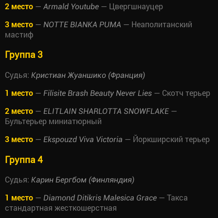
2 место
—
— Цвергшнауцер
Armald Youtube
3 место
—
— Неаполитанский
NOTTE BIANKA PUMA
мастиф
Группа 3
Судья:
Кристиан Жуаншико (Франция)
1 место
—
— Скотч терьер
Filisite Brash Beauty Never Lies
2 место
—
—
ELITLAIN SHARLOTTA SNOWFLAKE
Бультерьер миниатюрный
3 место
—
— Йоркширский терьер
Ekspouzd Viva Victoria
Группа 4
Судья:
Карин Бергбом (Финляндия)
1 место
—
— Такса
Diamond Ditikris Malesica Grace
стандартная жесткошерстная