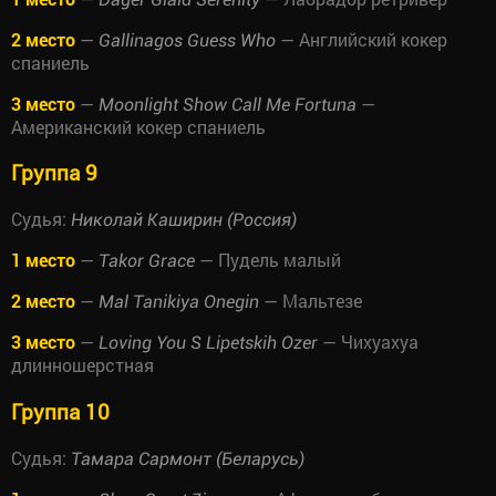
2 место
—
— Английский кокер
Gallinagos Guess Who
спаниель
3 место
—
—
Moonlight Show Call Me Fortuna
Американский кокер спаниель
Группа 9
Судья:
Николай Каширин (Россия)
1 место
—
— Пудель малый
Takor Grace
2 место
—
— Мальтезе
Mal Tanikiya Onegin
3 место
—
— Чихуахуа
Loving You S Lipetskih Ozer
длинношерстная
Группа 10
Судья:
Тамара Сармонт (Беларусь)