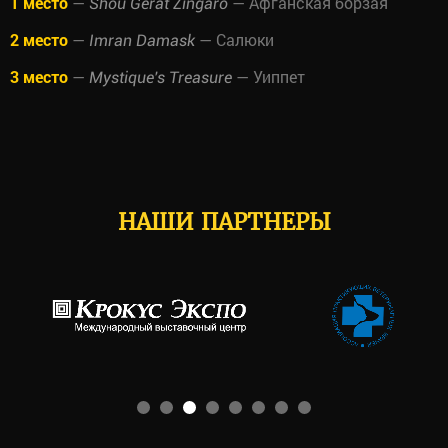
1 место
—
— Афганская борзая
Shou Gerat Zingaro
2 место
—
— Салюки
Imran Damask
3 место
—
— Уиппет
Mystique's Treasure
НАШИ ПАРТНЕРЫ