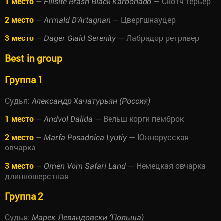
1 место
—
— Скотч терьер
Filisite Brash Black Karbonado
2 место
—
— Цвергшнауцер
Armald D'Artagnan
3 место
—
— Лабрадор ретривер
Dager Glaid Serenity
Best in group
Группа 1
Судья:
Александр Хачатурьян (Россия)
1 место
—
— Вельш корги пемброк
Andvol Dalida
2 место
—
— Южнорусская
Marfa Posadnica Lyutiy
овчарка
3 место
—
— Немецкая овчарка
Omen Vom Safari Land
длинношерстная
Группа 2
Судья:
Марек Левандовски (Польша)