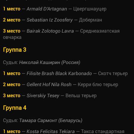
1 место
—
— Цвергшнауцер
Armald D'Artagnan
2 место
—
— Доберман
Sebastian Iz Zoosfery
3 место
—
— Среднеазиатская
Bairak Zolotogo Lavra
овчарка
Группа 3
Судья:
Николай Каширин (Россия)
1 место
—
— Скотч терьер
Filisite Brash Black Karbonado
2 место
—
— Керри блю терьер
Gellent Hof Nila Rosh
3 место
—
— Вельш терьер
Siverskiy Tesey
Группа 4
Судья:
Тамара Сармонт (Беларусь)
1 место
—
— Такса стандартная
Kosta Felicitas Tekiara