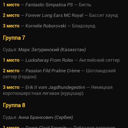
1 место
—
— Бигль
Fantastic Simpatica PS
2 место
—
— Бассет хаунд
Forever Long Ears MC Royal
3 место
—
— Бладхаунд
Kornelie Roborovski
Группа 7
Судья:
Марк Затуринский (Казахстан)
1 место
—
— Английский сеттер
Lucksheray From Rolex
2 место
—
— Шотландский
Passion Fild Praline Crème
сеттер (гордон)
3 место
—
— Немецкая
Erik II vom Jagdhundegestirn
короткошерстная легавая (курцхаар)
Группа 8
Судья:
Анна Бранкович (Сербия)
1 место
—
— Лабрадор ретривер
Dager Glaid Serenity