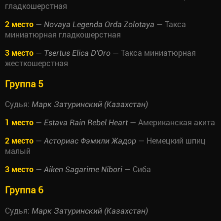
гладкошерстная
2 место
—
— Такса
Novaya Legenda Orda Zolotaya
миниатюрная гладкошерстная
3 место
—
— Такса миниатюрная
Tsertus Elica D'Oro
жесткошерстная
Группа 5
Судья:
Марк Затуринский (Казахстан)
1 место
—
— Американская акита
Estava Rain Rebel Heart
2 место
—
— Немецкий шпиц
Асториас Фэмили Жадор
малый
3 место
—
— Сиба
Aiken Sagarime Nibori
Группа 6
Судья:
Марк Затуринский (Казахстан)