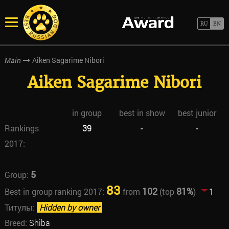
Aiken Sagarime Nibori
Main
Aiken Sagarime Nibori
in group
best in show
best junior
Rankings
39
-
-
2017:
5
Group:
83
102
81%
Best in group ranking 2017:
from
(top
)
1
Титулы:
Hidden by owner
Breed:
Shiba