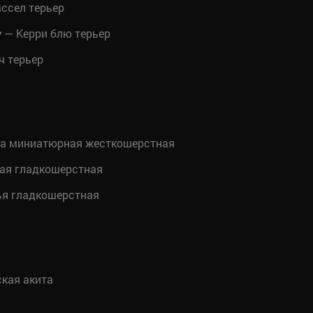
ссел терьер
— Керри блю терьер
y
ч терьер
а миниатюрная жесткошерстная
ая гладкошерстная
ья гладкошерстная
кая акита