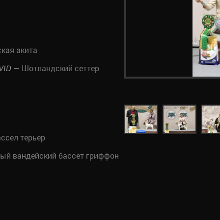
кая акита
— Шотландский сеттер
VID
ссел терьер
ый вандейский бассет гриффон