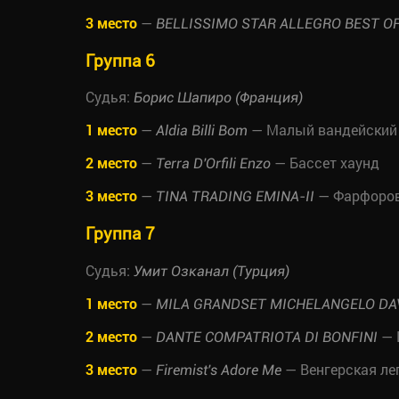
3 место
—
BELLISSIMO STAR ALLEGRO BEST O
Группа 6
Судья:
Борис Шапиро (Франция)
1 место
—
— Малый вандейский 
Aldia Billi Bom
2 место
—
— Бассет хаунд
Terra D'Orfili Enzo
3 место
—
— Фарфоров
TINA TRADING EMINA-II
Группа 7
Судья:
Умит Озканал (Турция)
1 место
—
MILA GRANDSET MICHELANGELO DA
2 место
—
— 
DANTE COMPATRIOTA DI BONFINI
3 место
—
— Венгерская ле
Firemist's Adore Me