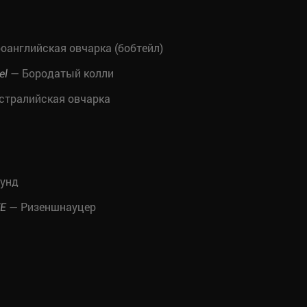
оанглийская овчарка (бобтейл)
— Бородатый колли
el
стралийская овчарка
хунд
— Ризеншнауцер
VE