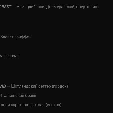
— Немецкий шпиц (померанский, цвергшпиц)
F BEST
бассет гриффон
ая гончая
— Шотландский сеттер (гордон)
VID
Итальянский бракк
гавая короткошерстная (выжла)