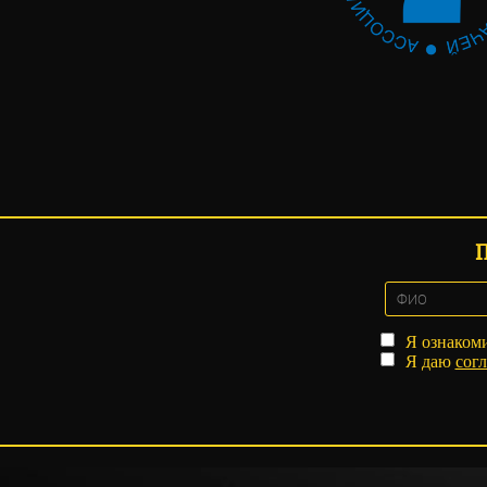
Я ознаком
Я даю
согл