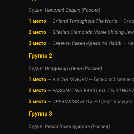
Судья:
Николай Седых (Россия)
1 место
—
— Стар
Griland Throughout The World
2 место
—
Silesian Diamonds Nicole Shining Jew
3 место
—
— Ав
Севенти Севен Идеал Фо Лайф
Группа 2
Судья:
Владимир Шиян (Россия)
1 место
—
— Бернский зеннен
A STAR IS BORN
2 место
—
FASCINATING FABIO V.D. TELGTHOE
3 место
—
— Цвергшнауцер
DREAMKISS ELITE
Группа 3
Судья:
Реваз Хомасуридзе (Россия)