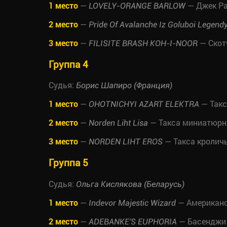
1 место
—
— Джек Ра
LOVELY-ORANGE BARLOW
2 место
—
Pride Of Avalanche Iz Goluboi Legend
3 место
—
— Скот
FILISITE BRASH KOH-I-NOOR
Группа 4
Судья:
Борис Шапиро (Франция)
1 место
—
— Такс
OHOTNICHYI AZART ELEKTRA
2 место
—
— Такса миниатюрн
Norden Liht Lisa
3 место
—
— Такса кролич
NORDEN LIHT EROS
Группа 5
Судья:
Ольга Кислякова (Беларусь)
1 место
—
— Американс
Indevor Majestic Wizard
2 место
—
— Басенджи
ADEBANKE'S EUPHORIA