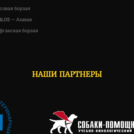
совая борзая
— Азавак
RLOS
фганская борзая
НАШИ ПАРТНЕРЫ