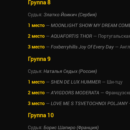
Группа 8
Судья:
Златко Йоикич (Сербия)
1 место
—
MOONLIGHT SHOW MY DREAM COME
2 место
—
— Португальская
AQUAFORTIS THOR
3 место
—
— Англ
Foxberryhills Joy Of Every Day
Группа 9
Судья:
Наталья Седых (Россия)
1 место
—
— Ши-тцу
SHEN DE LUX HUMMER
2 место
—
— Французск
A'VIGDORS MODERATA
3 место
—
LOVE ME S TSVETOCHNOI POLJANY
Группа 10
Судья:
Борис Шапиро (Франция)