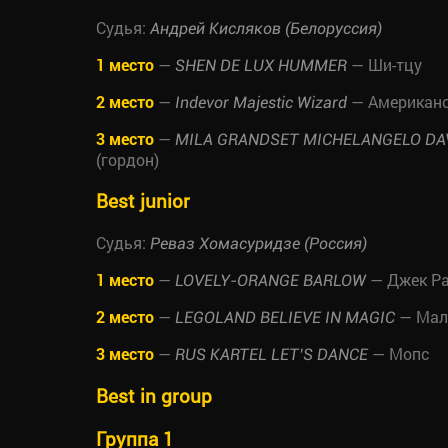
Судья:
Андрей Кисляков (Белоруссия)
1 место
—
— Ши-тцу
SHEN DE LUX HUMMER
2 место
—
— Американс
Indevor Majestic Wizard
3 место
—
MILA GRANDSET MICHELANGELO DA
(гордон)
Best junior
Судья:
Реваз Хомасуридзе (Россия)
1 место
—
— Джек Ра
LOVELY-ORANGE BARLOW
2 место
—
— Мал
LEGOLAND BELIEVE IN MAGIC
3 место
—
— Мопс
RUS KARTEL LET’S DANCE
Best in group
Группа 1