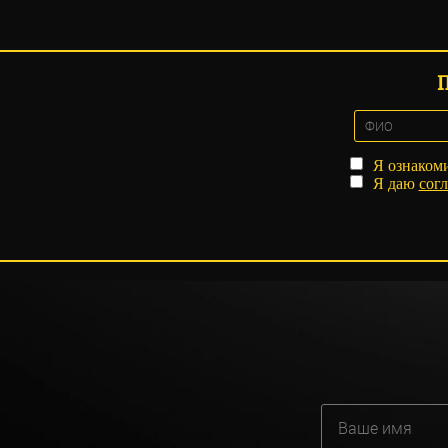
Я ознаком
Я даю
согл