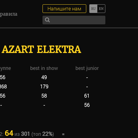
Напишите нам
равила
 AZART ELEKTRA
руппе
best in show
best junior
56
49
-
368
179
-
56
58
61
-
-
56
64
301
22%
2:
из
(топ
)
=