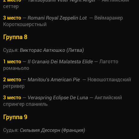
сеттер
3 место
—
— Веймаранер
Romani Royal Zeppelin Lot
Короткошерстный
Группа 8
Судья:
Викторас Автюшко (Литва)
1 место
—
— Лаготто
Il Granaio Dei Malatesta Elide
романьоло
2 место
—
— Новошотландский
Manitou's American Pie
ретривер
3 место
—
— Английский
Veraspring Eclipse De Luna
спрингер спаниель
Группа 9
Судья:
Сильвия Дессерн (Франция)