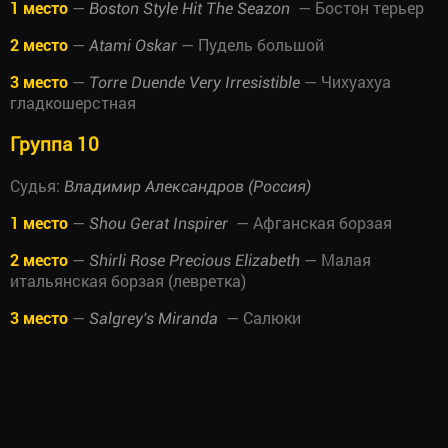
1 место
—
— Бостон терьер
Boston Style Hit The Seazon
2 место
—
— Пудель большой
Atami Oskar
3 место
—
— Чихуахуа
Torre Duende Very Irresistible
гладкошерстная
Группа 10
Судья:
Владимир Александров (Россия)
1 место
—
— Афганская борзая
Shou Gerat Inspirer
2 место
—
— Малая
Shirli Rose Precious Elizabeth
итальянская борзая (левретка)
3 место
—
— Салюки
Salgrey's Miranda