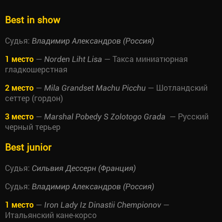
Best in show
Судья:
Владимир Александров (Россия)
1 место
—
— Такса миниатюрная
Norden Liht Lisa
гладкошерстная
2 место
—
— Шотландский
Mila Grandset Machu Picchu
сеттер (гордон)
3 место
—
— Русский
Marshal Pobedy S Zolotogo Grada
черный терьер
Best junior
Судья:
Сильвия Дессерн (Франция)
Судья:
Владимир Александров (Россия)
1 место
—
—
Iron Lady Iz Dinastii Chempionov
Итальянский кане-корсо