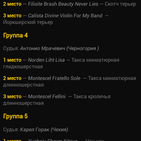
2 место
—
— Скотч терьер
Filisite Brash Beauty Never Lies
3 место
—
—
Calista Divine Violin For My Band
Йоркширский терьер
Группа 4
Судья:
Антонио Мрачевич (Черногория )
1 место
—
— Такса миниатюрная
Norden Liht Lisa
гладкошерстная
2 место
—
— Такса миниатюрная
Montescel Fratello Sole
длинношерстная
3 место
—
— Такса кроличья
Montescel Fellini
длинношерстная
Группа 5
Судья:
Карел Горак (Чехия)
1 место
—
— Чау чау