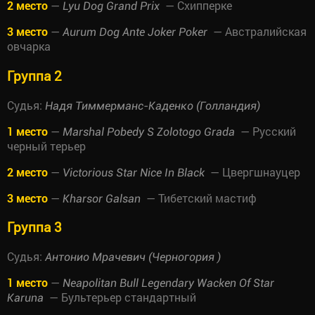
2 место
—
— Схипперке
Lyu Dog Grand Prix
3 место
—
— Австралийская
Aurum Dog Ante Joker Poker
овчарка
Группа 2
Судья:
Надя Тиммерманс-Каденко (Голландия)
1 место
—
— Русский
Marshal Pobedy S Zolotogo Grada
черный терьер
2 место
—
— Цвергшнауцер
Victorious Star Nice In Black
3 место
—
— Тибетский мастиф
Kharsor Galsan
Группа 3
Судья:
Антонио Мрачевич (Черногория )
1 место
—
Neapolitan Bull Legendary Wacken Of Star
— Бультерьер стандартный
Karuna