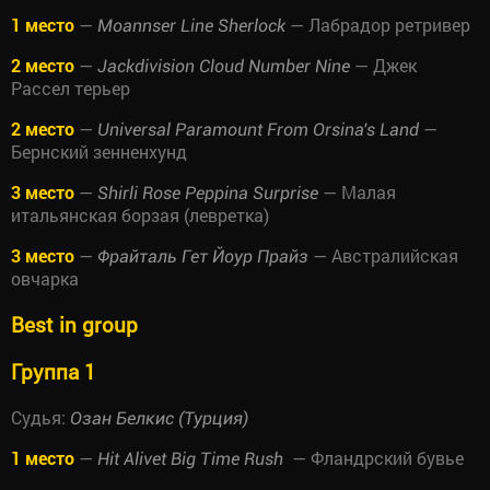
1 место
—
— Лабрадор ретривер
Moannser Line Sherlock
2 место
—
— Джек
Jackdivision Cloud Number Nine
Рассел терьер
2 место
—
—
Universal Paramount From Orsina's Land
Бернский зенненхунд
3 место
—
— Малая
Shirli Rose Peppina Surprise
итальянская борзая (левретка)
3 место
—
— Австралийская
Фрайталь Гет Йоур Прайз
овчарка
Best in group
Группа 1
Судья:
Озан Белкис (Турция)
1 место
—
— Фландрский бувье
Hit Alivet Big Time Rush