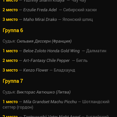
Yuzhniy Sharm Kitaya
2 место
—
— Сибирский хаски
Erzulie Freda Adel
3 место
—
— Японский шпиц
Maho Mirai Drako
Группа 6
Судья:
Сильвия Дессерн (Франция)
1 место
—
— Далматин
Beloe Zoloto Honda Gold Wing
2 место
—
— Бигль
Art-Fantasy Chile Pepper
3 место
—
— Бладхаунд
Kenzo Flower
Группа 7
Судья:
Викторас Автюшко (Литва)
1 место
—
— Шотландский
Mila Grandset Machu Picchu
сеттер (гордон)
2 место
—
— Английский
Tantsuyushii Veter Night Angel