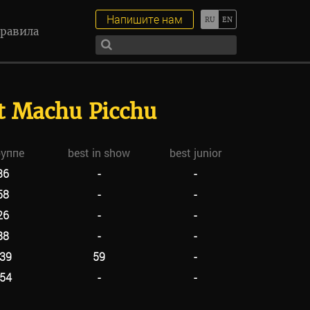
Напишите нам
равила
t Machu Picchu
руппе
best in show
best junior
36
-
-
58
-
-
26
-
-
88
-
-
39
59
-
54
-
-