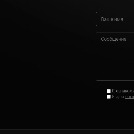
Я ознаком
Я даю
сог