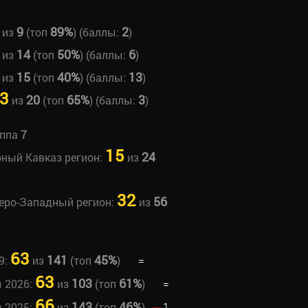
9
89%
2
из
(топ
) (баллы:
)
14
50%
6
из
(топ
) (баллы:
)
15
40%
13
из
(топ
) (баллы:
)
3
20
65%
3
из
(топ
) (баллы:
)
уппа
7
15
24
рный Кавказ регион:
из
32
56
веро-Западный регион:
из
63
141
45%
9:
из
(топ
)
=
63
103
61%
ы 2026:
из
(топ
)
=
66
143
46%
ы 2025:
из
(топ
)
1