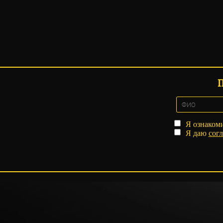
Я ознаком
Я даю
согл