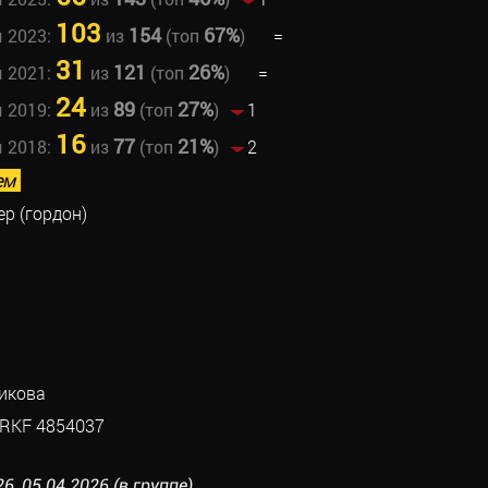
103
154
67%
ы 2023:
из
(топ
)
=
31
121
26%
ы 2021:
из
(топ
)
=
24
89
27%
ы 2019:
из
(топ
)
1
16
77
21%
ы 2018:
из
(топ
)
2
ем
р (гордон)
икова
RKF 4854037
6, 05.04.2026 (в группе)