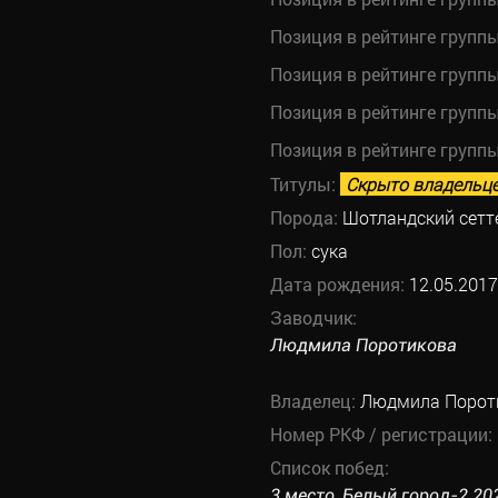
Позиция в рейтинге групп
Позиция в рейтинге групп
Позиция в рейтинге групп
Позиция в рейтинге групп
Титулы:
Скрыто владельц
Порода:
Шотландский сетте
Пол:
сука
Дата рождения:
12.05.2017
Заводчик:
Людмила Поротикова
Владелец:
Людмила Порот
Номер РКФ / регистрации:
Список побед:
3 место, Белый город-2 202