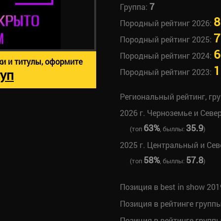
7
Группа:
8
Породный рейтинг 2026:
7
Породный рейтинг 2025:
6
Породный рейтинг 2024:
ки и титулы, оформите
1
уп
Породный рейтинг 2023:
Региональный рейтинг, гр
2026 г. Черноземье и Севе
63%
35.9
(топ
, быллы:
)
2025 г. Центральный и Се
58%
57.8
(топ
, быллы:
)
Позиция в best in show 201
Позиция в рейтинге групп
Позиция в рейтинге групп