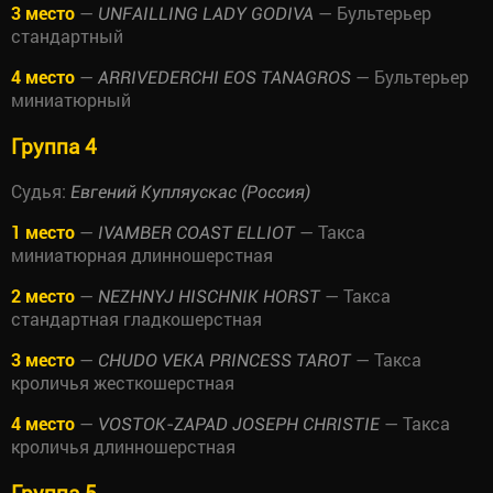
3 место
—
— Бультерьер
UNFAILLING LADY GODIVA
стандартный
4 место
—
— Бультерьер
ARRIVEDERCHI EOS TANAGROS
миниатюрный
Группа 4
Судья:
Евгений Купляускас (Россия)
1 место
—
— Такса
IVAMBER COAST ELLIOT
миниатюрная длинношерстная
2 место
—
— Такса
NEZHNYJ HISCHNIK HORST
стандартная гладкошерстная
3 место
—
— Такса
CHUDO VEKA PRINCESS TAROT
кроличья жесткошерстная
4 место
—
— Такса
VOSTOK-ZAPAD JOSEPH CHRISTIE
кроличья длинношерстная
Группа 5