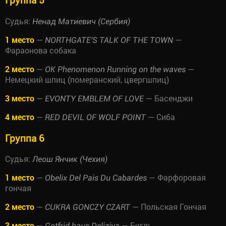
Судья:
Ненад Матиевич (Сербия)
1 место
—
—
NORTHGATE'S TALK OF THE TOWN
Фараонова собака
2 место
—
—
OK Phenomenon Running on the waves
Немецкий шпиц (померанский, цвергшпиц)
3 место
—
— Басенджи
EVONTY EMBLEM OF LOVE
4 место
—
— Сиба
RED DEVIL OF WOLF POINT
Группа 6
Судья:
Леош Янчик (Чехия)
1 место
—
— Фарфоровая
Obelix Del Pais Du Cabardes
гончая
2 место
—
— Польская Гончая
CUKRA GONCZY CZART
3 место
—
— Бигль
Gotfrid haus Deliziya