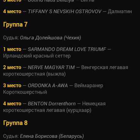
4 место
—
— Далматин
TIFFANY S NEVSKIH OSTROVOV
Группа 7
Судья:
Ольга Долейшова (Чехия)
1 место
—
—
SARMANDO DREAM LOVE TRIUMF
Ирландский красный сеттер
2 место
—
— Венгерская легавая
NERVE MAGYAR TIM
короткошерстная (выжла)
3 место
—
— Веймаранер
ORDONKA A-AWA
Короткошерстный
4 место
—
— Немецкая
BENTON Dorrenthorn
короткошерстная легавая (курцхаар)
Группа 8
Судья:
Елена Борисова (Беларусь)