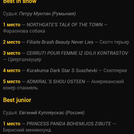
Best in show
Судья:
Петру Мунтян (Румыния)
1 место
—
—
NORTHGATE'S TALK OF THE TOWN
Фараонова собака
2 место
—
— Скотч терьер
Filisite Brash Beauty Never Lies
3 место
—
CERRUTI POUR FEMME IZ IDILII KONTRASTOV
— Цвергшнауцер
4 место
—
— Схипперке
Kurakuma Dark Star S Suschevki
5 место
—
— Американский
ADMIRAL`S SHOU OSTEEN
кокер спаниель
Best junior
Судья:
Евгений Купляускас (Россия)
1 место
—
—
PRINCESS PANDA BOHEMIJOS ZIBUTE
Бернский зенненхунд