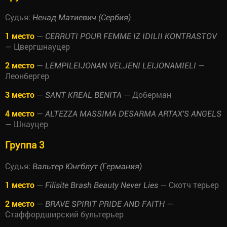
Судья:
Ненад Матиевич (Сербия)
1 место
—
CERRUTI POUR FEMME IZ IDILII KONTRASTOV
— Цвергшнауцер
2 место
—
—
LEMPILEIJONAN VELJENI LEIJONAMIELI
Леонбергер
3 место
—
— Доберман
SANT KREAL BENITA
4 место
—
ALTEZZA MASSIMA DESARMA ARTAX'S ANGELS
— Шнауцер
Группа 3
Судья:
Вальтер Юнгблут (Германия)
1 место
—
— Скотч терьер
Filisite Brash Beauty Never Lies
2 место
—
—
BRAVE SPIRIT PRIDE AND FAITH
Стаффордширский бультерьер