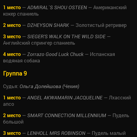
1 место
—
— Американский
ADMIRAL`S SHOU OSTEEN
кокер спаниель
2 место
—
— Золотистый ретривер
DZHEYSON SHARK
3 место
—
—
SIEGER'S WALK ON THE WILD SIDE
Английский спрингер спаниель
4 место
—
— Испанская
Zorrazo Good Luck Chuck
водяная собака
Группа 9
Судья:
Ольга Долейшова (Чехия)
1 место
—
— Лхасский
ANGEL AKWAMARIN JACQUELINE
апсо
2 место
—
— Пудель
SMART CONNECTION MILLENNIUM
большой
3 место
—
— Пудель малый
LENHOLL MRS ROBINSON