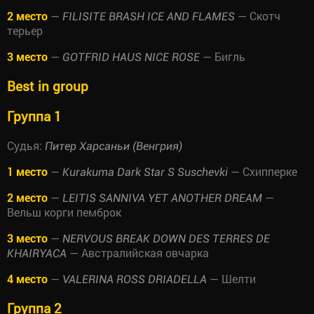
2 место
—
— Скотч
FILISITE BRASH ICE AND FLAMES
терьер
3 место
—
— Бигль
GOTFRID HAUS NICE ROSE
Best in group
Группа 1
Судья:
Питер Харсаньи (Венгрия)
1 место
—
— Схипперке
Kurakuma Dark Star S Suschevki
2 место
—
—
LEITIS SANNIVA YET ANOTHER DREAM
Вельш корги пемброк
3 место
—
NERVOUS BREAK DOWN DES TERRES DE
— Австралийская овчарка
KHAIRYACA
4 место
—
— Шелти
VALERINA ROSS DRIADELLA
Группа 2