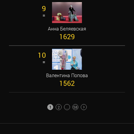
9
=
Анна Беляевская
1629
10
=
Валентина Попова
1562
ПАГИНАЦИЯ
1
2
…
58
ЗАПИСЕЙ