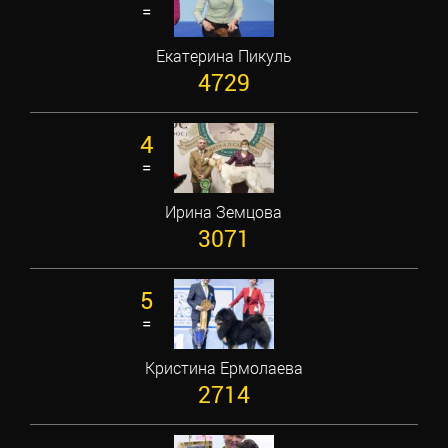
=
Екатерина Пикуль
4729
4
=
Ирина Земцова
3071
5
=
Кристина Ермолаева
2714