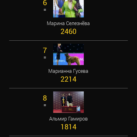
6
=
Марина Селезнёва
2460
7
=
Марианна Гусева
2214
8
=
Альмир Гамиров
1814