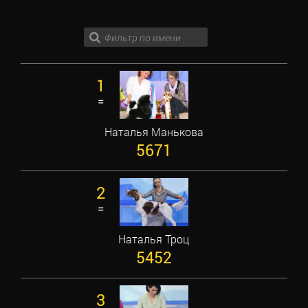
1
=
Наталья Манькова
5671
2
=
Наталья Троц
5452
3