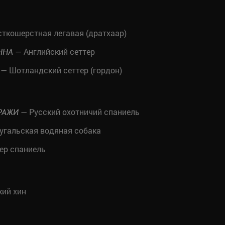
ткошерстная легавая (дратхаар)
— Английский сеттер
ННА
— Шотландский сеттер (гордон)
— Русский охотничий спаниель
РАЖИ
угальская водяная собака
ер спаниель
ий хин