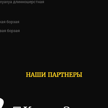
хуахуа длинношерстная
ая борзая
вая борзая
НАШИ ПАРТНЕРЫ