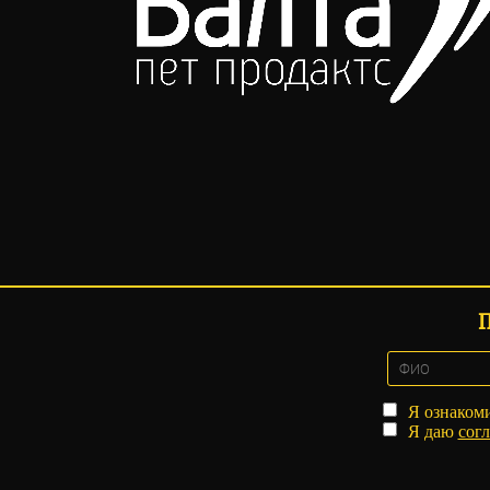
Я ознаком
Я даю
согл