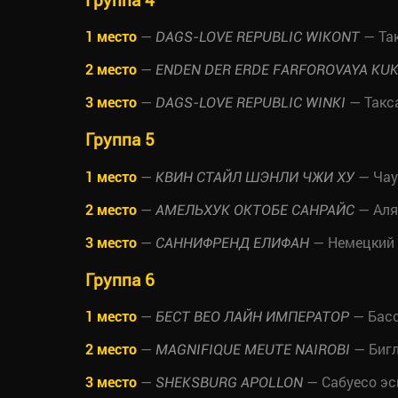
1 место
—
— Та
DAGS-LOVE REPUBLIC WIKONT
2 место
—
ENDEN DER ERDE FARFOROVAYA KU
3 место
—
— Такс
DAGS-LOVE REPUBLIC WINKI
Группа 5
1 место
—
— Чау
КВИН СТАЙЛ ШЭНЛИ ЧЖИ ХУ
2 место
—
— Аля
АМЕЛЬХУК ОКТОБЕ САНРАЙС
3 место
—
— Немецкий 
САННИФРЕНД ЕЛИФАН
Группа 6
1 место
—
— Басс
БЕСТ ВЕО ЛАЙН ИМПЕРАТОР
2 место
—
— Биг
MAGNIFIQUE MEUTE NAIROBI
3 место
—
— Сабуесо эс
SHEKSBURG APOLLON