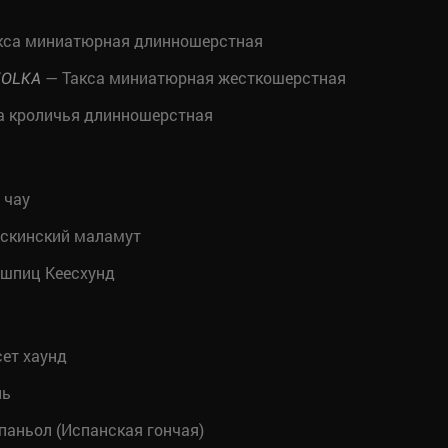
кса миниатюрная длинношерстная
— Такса миниатюрная жесткошерстная
KOLKA
а кроличья длинношерстная
 чау
скинский маламут
шпиц Кеесхунд
ет хаунд
ль
паньол (Испанская гончая)