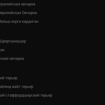
тралийская овчарка
вропейская Овчарка
ельш корги кардиган
Цвергшнауцер
ан
ская овчарка
ий терьер
айленд вайт терьер
ий стаффордширский терьер