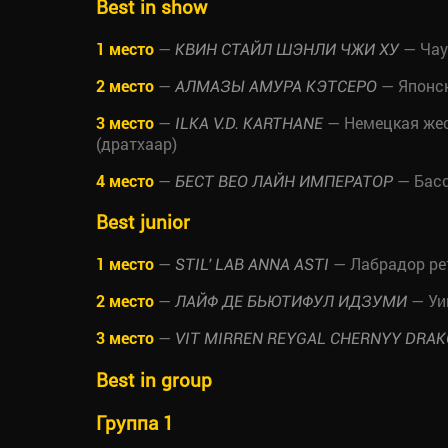
Best in show
1 место
—
— Чау
КВИН СТАЙЛ ШЭНЛИ ЧЖИ ХУ
2 место
—
— Японск
АЛМАЗЫ АМУРА КЭТСЕРО
3 место
—
— Немецкая жес
ILKA V.D. KARTHANE
(дратхаар)
4 место
—
— Басс
БЕСТ ВЕО ЛАЙН ИМПЕРАТОР
Best junior
1 место
—
— Лабрадор ре
STIL' LAB ANNA ASTI
2 место
—
— Уи
ЛАЙФ ДЕ БЬЮТИФУЛ ИДЗУМИ
3 место
—
VIT MIRREN REYGAL CHERNYY DRA
Best in group
Группа 1