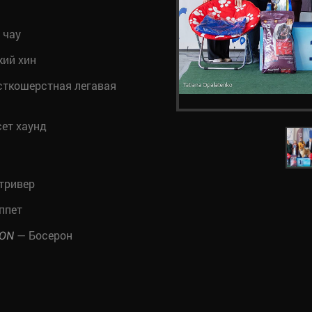
 чау
ий хин
ткошерстная легавая
ет хаунд
тривер
ппет
— Босерон
KON