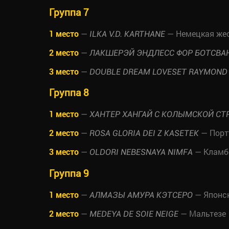
Группа 7
1 место
—
— Немецкая жес
ILKA V.D. KARTHANE
2 место
—
ЛАКШЕРЭЙ ЭНДЛЕСС ФОР БОТСВА
3 место
—
DOUBLE DREAM LOVESET RAYMOND
Группа 8
1 место
—
ХАНТЕР ХАНГАЙ С КОЛЫМСКОЙ СТ
2 место
—
— Порт
ROSA GLORIA DEI Z KASETEK
3 место
—
— Кламб
OLDORI NEBESNAYA NIMFA
Группа 9
1 место
—
— Японск
АЛМАЗЫ АМУРА КЭТСЕРО
2 место
—
— Мальтезе
MEDEYA DE SOIE NEIGE