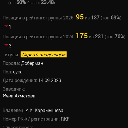
50%
23.48
(топ
, быллы:
)
95
137
69%
Позиция в рейтинге группы 2026:
из
(топ
)
1
175
231
76%
Позиция в рейтинге группы 2024:
из
(топ
)
3
Титулы:
Скрыто владельцем
Порода:
Доберман
Пол:
сука
Дата рождения:
14.09.2023
Заводчик:
Инна Ахметова
Владелец:
А.К. Карамышева
Номер РКФ / регистрации:
RKF
Список побед: