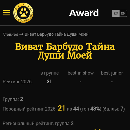
Виват Барбудо Тайна Души Моей
Главная
Виват Барбудо Тайна
Души Моей
в группе
best in show
best junior
Рейтинг 2026:
31
-
-
2
Группа:
21
44
48%
7
Породный рейтинг 2026:
из
(топ
) (баллы:
)
Региональный рейтинг, группа
2