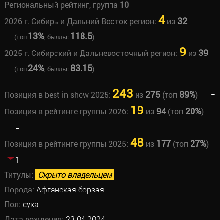
Региональный рейтинг, группа
10
4
32
2026 г. Сибирь и Дальний Восток регион:
из
13%
118.5
(топ
, быллы:
)
9
39
2025 г. Сибирский и Дальневосточный регион:
из
24%
83.15
(топ
, быллы:
)
243
275
89%
Позиция в best in show 2025:
из
(топ
)
=
19
94
20%
Позиция в рейтинге группы 2026:
из
(топ
)
=
48
177
27%
Позиция в рейтинге группы 2025:
из
(топ
)
1
Титулы:
Скрыто владельцем
Порода:
Афганская борзая
Пол:
сука
Дата рождения:
23.04.2024