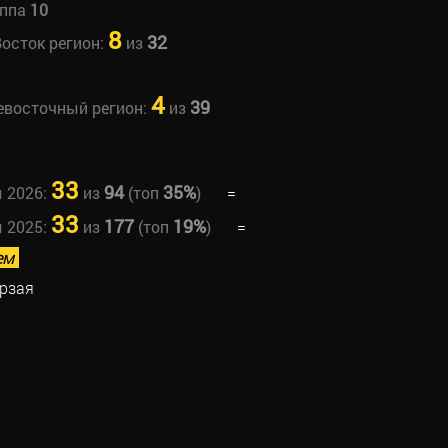
уппа
10
8
32
Восток регион:
из
4
39
невосточный регион:
из
33
94
35%
ы 2026:
из
(топ
)
=
33
177
19%
ы 2025:
из
(топ
)
=
ем
орзая