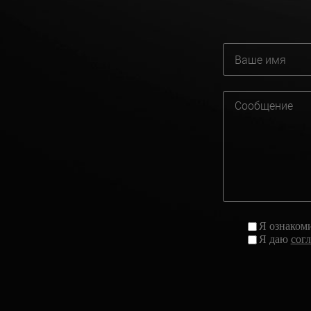
Я ознаком
Я даю
сог