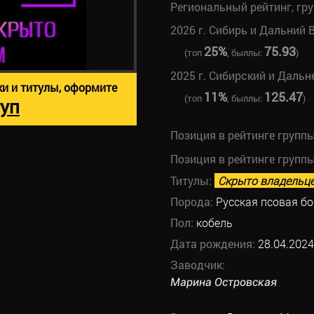
Региональный рейтинг, гр
2026 г. Сибирь и Дальний 
25%
75.93
(топ
, быллы:
)
2025 г. Сибирский и Даль
ки и титулы, оформите
11%
125.47
(топ
, быллы:
)
уп
Позиция в рейтинге групп
Позиция в рейтинге групп
Титулы:
Скрыто владельц
Порода:
Русская псовая б
Пол:
кобель
Дата рождения:
28.04.2024
Заводчик:
Марина Островская