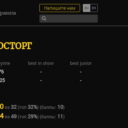
Напишите нам
равила
ОСТОРГ
руппе
best in show
best junior
76
-
-
25
-
-
0
32
32%
10
из
(топ
) (баллы:
)
4
49
29%
11
из
(топ
) (баллы:
)