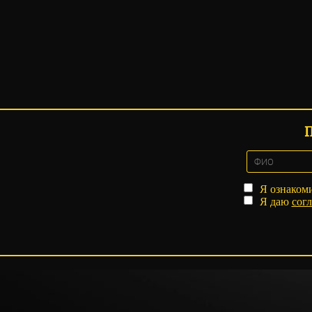
Я ознаком
Я даю
согл