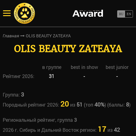
OLIS BEAUTY ZATEAYA
Главная
OLIS BEAUTY ZATEAYA
в группе
best in show
best junior
Рейтинг 2026:
31
-
-
3
Группа:
20
51
40%
8
Породный рейтинг 2026:
из
(топ
) (баллы:
)
Региональный рейтинг, группа
3
17
42
2026 г. Сибирь и Дальний Восток регион:
из