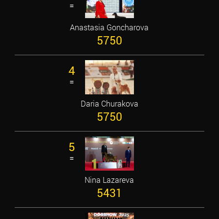
=
Anastasia Goncharova
5750
4
=
Daria Churakova
5750
5
=
Nina Lazareva
5431