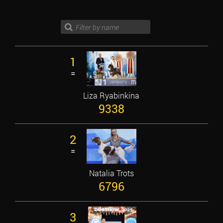
1
=
Liza Ryabinkina
9338
2
=
Natalia Trots
6796
3