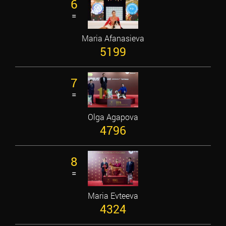
6
=
Maria Afanasieva
5199
7
=
Olga Agapova
4796
8
=
Maria Evteeva
4324