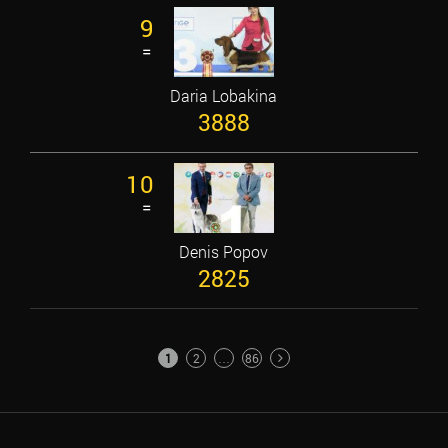
9
=
Daria Lobakina
3888
10
=
Denis Popov
2825
POSTS
1
2
…
86
PAGINATION