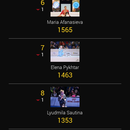
6
1
Maria Afanasieva
1565
7
1
Elena Pykhtar
1463
8
1
Lyudmila Sautina
1353