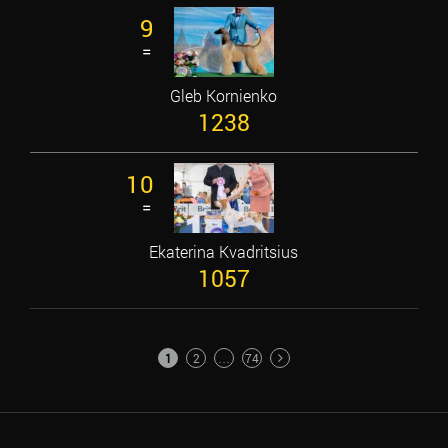
9
=
Gleb Kornienko
1238
10
=
Ekaterina Kvadritsius
1057
POSTS
1
2
…
74
PAGINATION