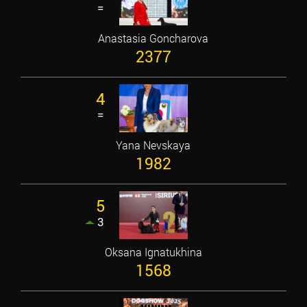
=
Anastasia Goncharova
2377
4
=
Yana Nevskaya
1982
5
3
Oksana Ignatukhina
1568