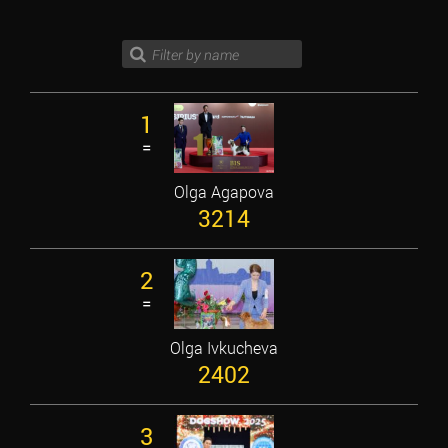
1
=
Olga Agapova
3214
2
=
Olga Ivkucheva
2402
3