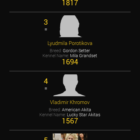
1817
3
=
Lyudmila Porotikova
Breed:
Gordon Setter
Kennel Name:
Mila Grandset
1694
4
=
Vladimir Khromov
Breed:
American Akita
Kennel Name:
Lucky Star Akitas
1567