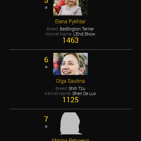
5
=
Elena Pykhtar
Breed:
Bedlington Terrier
Kennel Name:
L'End Show
1463
6
=
Olga Sautina
Breed:
Shih Tzu
Kennel Name:
Shen De Lux
1125
7
=
Marina Belyaeva