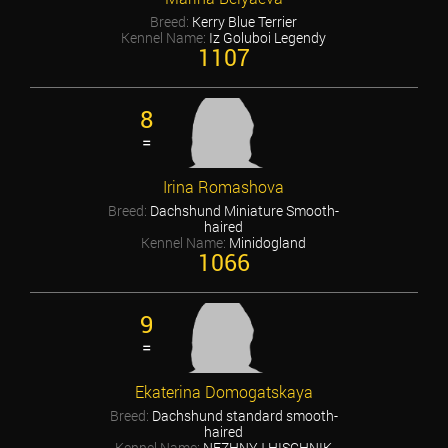
Breed:
Kerry Blue Terrier
Kennel Name:
Iz Goluboi Legendy
1107
8
=
Irina Romashova
Breed:
Dachshund Miniature Smooth-
haired
Kennel Name:
Minidogland
1066
9
=
Ekaterina Domogatskaya
Breed:
Dachshund standard smooth-
haired
Kennel Name:
NEZHNYJ HISCHNIK