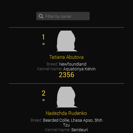
1
=
Tatiana Abutova
Breed:
Newfoundland
Kennel Name:
Aquatoriya Kelvin
2356
2
=
Nadezhda Rudenko
Breed:
Bearded Collie, Lhasa Apso, Shih
Tzu
Kennel Name:
Sandauri