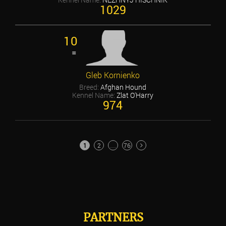
1029
10
=
Gleb Kornienko
Breed:
Afghan Hound
Kennel Name:
Zlat O'Harry
974
POSTS
1
2
…
76
PAGINATION
PARTNERS