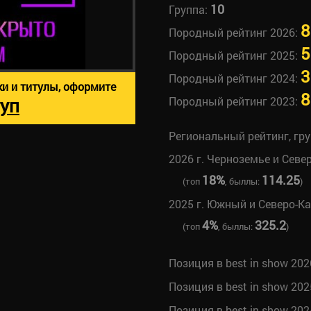
10
Группа:
8
Породный рейтинг 2026:
5
Породный рейтинг 2025:
3
Породный рейтинг 2024:
ки и титулы, оформите
8
уп
Породный рейтинг 2023:
Региональный рейтинг, гр
2026 г. Черноземье и Севе
18%
114.25
(топ
, быллы:
)
2025 г. Южный и Северо-К
4%
325.2
(топ
, быллы:
)
Позиция в best in show 202
Позиция в best in show 202
Позиция в best in show 202