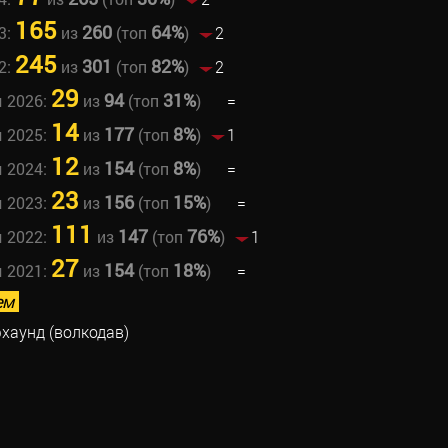
165
260
64%
3:
из
(топ
)
2
245
301
82%
2:
из
(топ
)
2
29
94
31%
ы 2026:
из
(топ
)
=
14
177
8%
ы 2025:
из
(топ
)
1
12
154
8%
ы 2024:
из
(топ
)
=
23
156
15%
ы 2023:
из
(топ
)
=
111
147
76%
ы 2022:
из
(топ
)
1
27
154
18%
ы 2021:
из
(топ
)
=
ем
хаунд (волкодав)