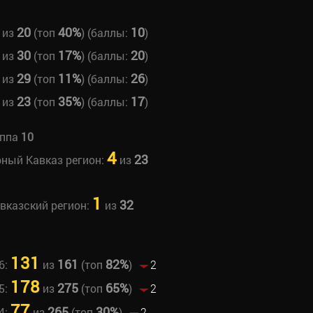
20
40%
10
из
(топ
) (баллы:
)
30
17%
20
из
(топ
) (баллы:
)
29
11%
26
из
(топ
) (баллы:
)
23
35%
17
из
(топ
) (баллы:
)
уппа
10
4
23
рный Кавказ регион:
из
1
32
авказский регион:
из
131
161
82%
6:
из
(топ
)
2
178
275
65%
5:
из
(топ
)
2
77
265
30%
4:
из
(топ
)
2