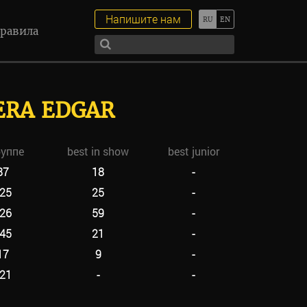
Напишите нам
равила
ERA EDGAR
руппе
best in show
best junior
87
18
-
25
25
-
26
59
-
45
21
-
17
9
-
21
-
-