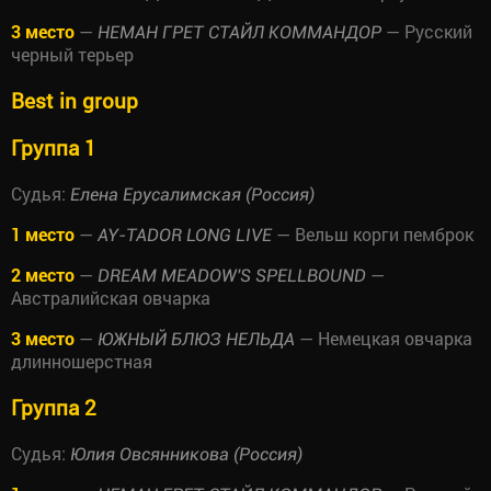
3 место
—
— Русский
НЕМАН ГРЕТ СТАЙЛ КОММАНДОР
черный терьер
Best in group
Группа 1
Судья:
Елена Ерусалимская (Россия)
1 место
—
— Вельш корги пемброк
AY-TADOR LONG LIVE
2 место
—
—
DREAM MEADOW'S SPELLBOUND
Австралийская овчарка
3 место
—
— Немецкая овчарка
ЮЖНЫЙ БЛЮЗ НЕЛЬДА
длинношерстная
Группа 2
Судья:
Юлия Овсянникова (Россия)