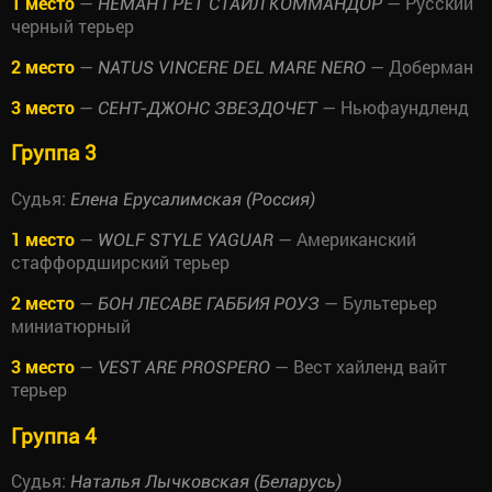
1 место
—
— Русский
НЕМАН ГРЕТ СТАЙЛ КОММАНДОР
черный терьер
2 место
—
— Доберман
NATUS VINCERE DEL MARE NERO
3 место
—
— Ньюфаундленд
СЕНТ-ДЖОНС ЗВЕЗДОЧЕТ
Группа 3
Судья:
Елена Ерусалимская (Россия)
1 место
—
— Американский
WOLF STYLE YAGUAR
стаффордширский терьер
2 место
—
— Бультерьер
БОН ЛЕСАВЕ ГАББИЯ РОУЗ
миниатюрный
3 место
—
— Вест хайленд вайт
VEST ARE PROSPERO
терьер
Группа 4
Судья:
Наталья Лычковская (Беларусь)