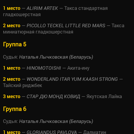
1 место
—
— Такса стандартная
ALIRIM ARTEK
гладкошерстная
2 место
—
— Такса
PICOLLO TECKEL LITTLE RED MARS
миниатюрная гладкошерстная
Группа 5
Судья:
Наталья Лычковская (Беларусь)
1 место
—
— Акита-ину
HINOMOTOISHI
2 место
—
—
WONDERLAND ITAR YUM KAASH STRONG
Тайский риджбек
3 место
—
— Якутская Лайка
СТАР ДЮ МОНД КОВИД
Группа 6
Судья:
Наталья Лычковская (Беларусь)
1 место
—
— Далматин
GLORIANDUS PAVLOVA