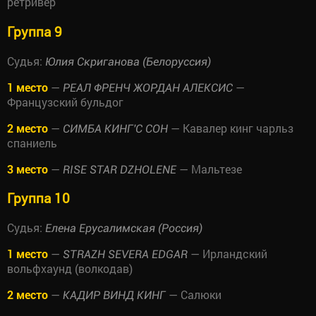
ретривер
Группа 9
Судья:
Юлия Скриганова (Белоруссия)
1 место
—
—
РЕАЛ ФРЕНЧ ЖОРДАН АЛЕКСИС
Французский бульдог
2 место
—
— Кавалер кинг чарльз
СИМБА КИНГ'С СОН
спаниель
3 место
—
— Мальтезе
RISE STAR DZHOLENE
Группа 10
Судья:
Елена Ерусалимская (Россия)
1 место
—
— Ирландский
STRAZH SEVERA EDGAR
вольфхаунд (волкодав)
2 место
—
— Салюки
КАДИР ВИНД КИНГ