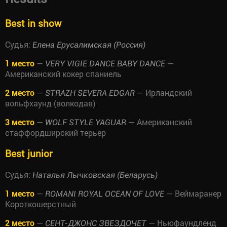
Best in show
Судья:
Елена Ерусалимская (Россия)
1 место
—
—
VERY VIGIE DANCE BABY DANCE
Американский кокер спаниель
2 место
—
— Ирландский
STRAZH SEVERA EDGAR
вольфхаунд (волкодав)
3 место
—
— Американский
WOLF STYLE YAGUAR
стаффордширский терьер
Best junior
Судья:
Наталья Лычковская (Беларусь)
1 место
—
— Веймаранер
ROMANI ROYAL OCEAN OF LOVE
Короткошерстный
2 место
—
— Ньюфаундленд
СЕНТ-ДЖОНС ЗВЕЗДОЧЕТ