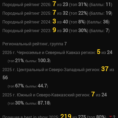
7
23
31%
11
Породный рейтинг 2026:
из
(топ
) (баллы:
)
7
32
22%
19
Породный рейтинг 2025:
из
(топ
) (баллы:
)
3
40
8%
36
Породный рейтинг 2024:
из
(топ
) (баллы:
)
9
30
30%
7
Породный рейтинг 2023:
из
(топ
) (баллы:
)
Региональный рейтинг, группа
7
5
24
2026 г. Черноземье и Северный Кавказ регион:
из
21%
100.3
(топ
, быллы:
)
37
2025 г. Центральный и Северо-Западный регион:
из
56
67%
44.7
(топ
, быллы:
)
7
24
2025 г. Южный и Северо-Кавказский регион:
из
30%
87.18
(топ
, быллы:
)
219
275
80%
Позиция в best in show 2025:
из
(топ
)
2