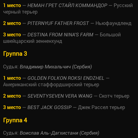
1 место
—
— Русский
НЕМАН ГРЕТ СТАЙЛ КОММАНДОР
черный терьер
2 место
—
— Ньюфаундленд
PITERNYUF FATHER FROST
3 место
—
— Большой
DESTINA FROM NINA'S FARM
швейцарский зенненхунд
Группа 3
Судья:
Владимир Михальчич (Сербия)
1 место
—
—
GOLDEN FOLKON ROKSI ENDZHEL
Американский стаффордширский терьер
2 место
—
— Скотч терьер
SEVENTYSEVEN VERA WANG
3 место
—
— Джек Рассел терьер
BEST JACK GOSSIP
Группа 4
Судья:
Воислав Аль-Дагхистани (Сербия)