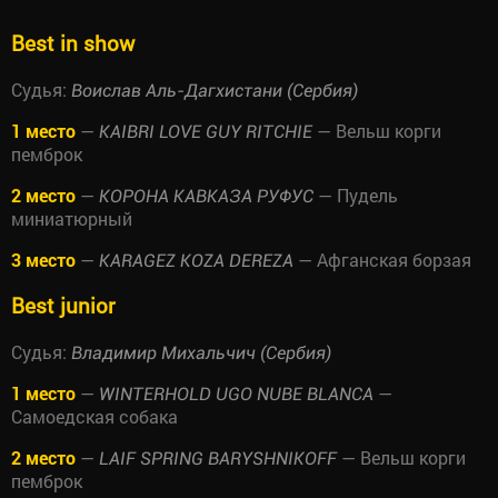
Best in show
Судья:
Воислав Аль-Дагхистани (Сербия)
1 место
—
— Вельш корги
KAIBRI LOVE GUY RITCHIE
пемброк
2 место
—
— Пудель
КОРОНА КАВКАЗА РУФУС
миниатюрный
3 место
—
— Афганская борзая
KARAGEZ KOZA DEREZA
Best junior
Судья:
Владимир Михальчич (Сербия)
1 место
—
—
WINTERHOLD UGO NUBE BLANCA
Самоедская собака
2 место
—
— Вельш корги
LAIF SPRING BARYSHNIKOFF
пемброк