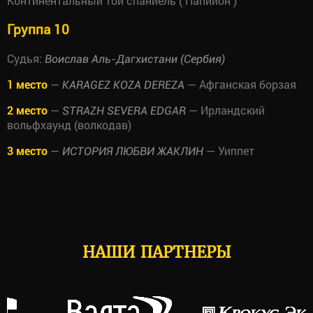
Континентальный той спаниель ( Папийон )
Группа 10
Судья:
Воислав Аль-Дагхистани (Сербия)
1 место
—
— Афганская борзая
KARAGEZ KOZA DEREZA
2 место
—
— Ирландский
STRAZH SEVERA EDGAR
вольфхаунд (волкодав)
3 место
—
— Уиппет
ИСТОРИЯ ЛЮБВИ ЖАКЛИН
НАШИ ПАРТНЕРЫ