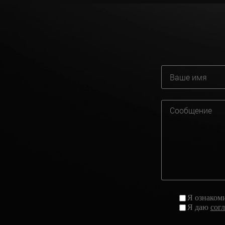
Я ознаком
Я даю
сог