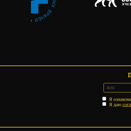
Я ознаком
Я даю
согл