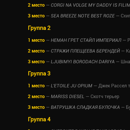
2 место
—
CORGI NA VOLGE MY DADDY IS FILI
3 место
—
— Схи
SEA BREEZE NOTE BEST ROZE
Группа 2
1 место
—
— Р
НЕМАН ГРЕТ СТАЙЛ ИМПЕРИАЛ
2 место
—
— Ка
СТРАЖИ ПЛЕЩЕЕВА БЕРЕНДЕЙ
3 место
—
— Шна
LJUBIMYI BORODACH DARIYA
Группа 3
1 место
—
— Джек Рассел 
L'ETOILE JU OPIUM
2 место
—
— Скотч терьер
MARISS DIESEL
3 место
—
— Б
ВАТРУШКА СЛАДКАЯ БУЛОЧКА
Группа 4