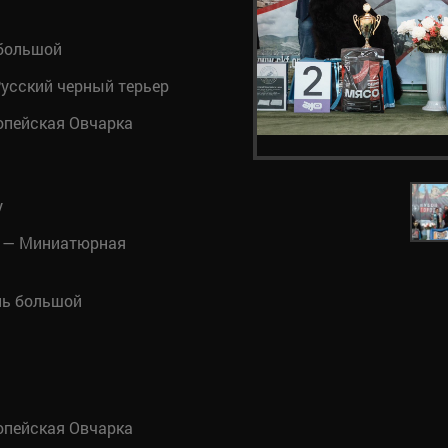
большой
усский черный терьер
опейская Овчарка
у
— Миниатюрная
ь большой
опейская Овчарка