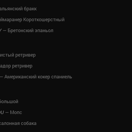
альянский бракк
ймаранер Короткошерстный
— Бретонский эпаньол
Y
истый ретривер
адор ретривер
— Американский кокер спаниель
большой
— Мопс
OU
салонная собака