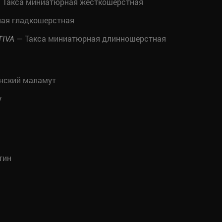
 Такса миниатюрная жесткошерстная
ная гладкошерстная
— Такса миниатюрная длинношерстная
TIVA
нский маламут
у
тин