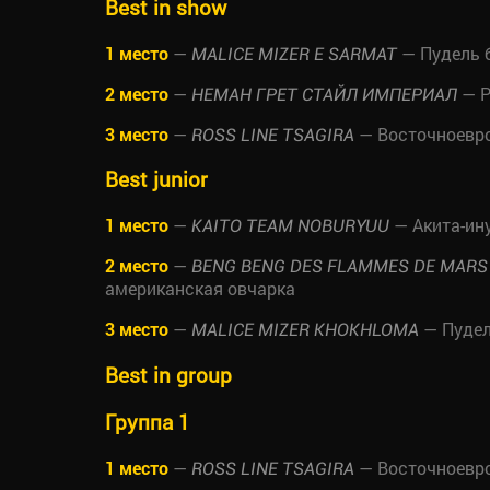
Best in show
1 место
—
— Пудель 
MALICE MIZER E SARMAT
2 место
—
— Р
НЕМАН ГРЕТ СТАЙЛ ИМПЕРИАЛ
3 место
—
— Восточноевр
ROSS LINE TSAGIRA
Best junior
1 место
—
— Акита-ин
KAITO TEAM NOBURYUU
2 место
—
BENG BENG DES FLAMMES DE MARS
американская овчарка
3 место
—
— Пудел
MALICE MIZER KHOKHLOMA
Best in group
Группа 1
1 место
—
— Восточноевр
ROSS LINE TSAGIRA