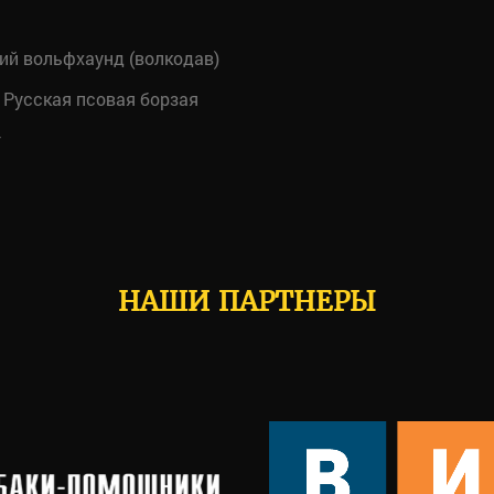
й вольфхаунд (волкодав)
Русская псовая борзая
т
НАШИ ПАРТНЕРЫ