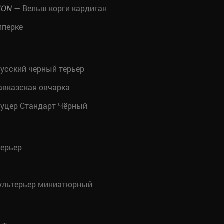
— Вельш корги кардиган
MON
пперке
усский черный терьер
вказская овчарка
уцер Стандарт Чёрный
терьер
ультерьер миниатюрный