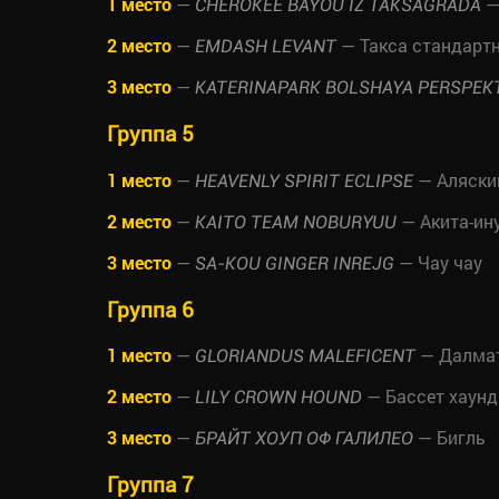
1 место
—
—
CHEROKEE BAYOU IZ TAKSAGRADA
2 место
—
— Такса стандарт
EMDASH LEVANT
3 место
—
KATERINAPARK BOLSHAYA PERSPEK
Группа 5
1 место
—
— Аляски
HEAVENLY SPIRIT ECLIPSE
2 место
—
— Акита-ин
KAITO TEAM NOBURYUU
3 место
—
— Чау чау
SA-KOU GINGER INREJG
Группа 6
1 место
—
— Далма
GLORIANDUS MALEFICENT
2 место
—
— Бассет хаунд
LILY CROWN HOUND
3 место
—
— Бигль
БРАЙТ ХОУП ОФ ГАЛИЛЕО
Группа 7