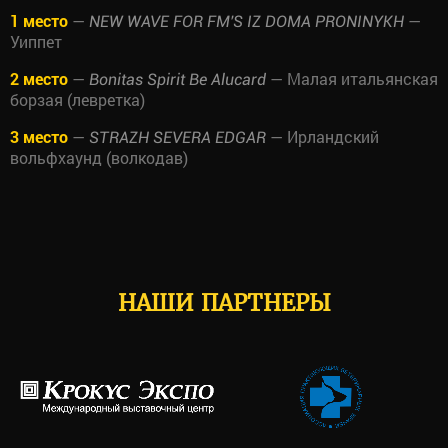
1 место
—
—
NEW WAVE FOR FM'S IZ DOMA PRONINYKH
Уиппет
2 место
—
— Малая итальянская
Bonitas Spirit Be Alucard
борзая (левретка)
3 место
—
— Ирландский
STRAZH SEVERA EDGAR
вольфхаунд (волкодав)
НАШИ ПАРТНЕРЫ