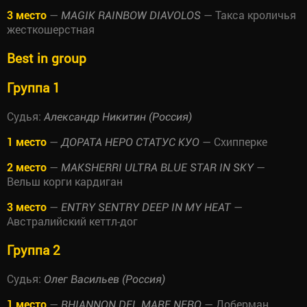
3 место
—
— Такса кроличья
MAGIK RAINBOW DIAVOLOS
жесткошерстная
Best in group
Группа 1
Судья:
Александр Никитин (Россия)
1 место
—
— Схипперке
ДОРАТА НЕРО СТАТУС КУО
2 место
—
—
MAKSHERRI ULTRA BLUE STAR IN SKY
Вельш корги кардиган
3 место
—
—
ENTRY SENTRY DEEP IN MY HEAT
Австралийский кеттл-дог
Группа 2
Судья:
Олег Васильев (Россия)
1 место
—
— Доберман
RHIANNON DEL MARE NERO