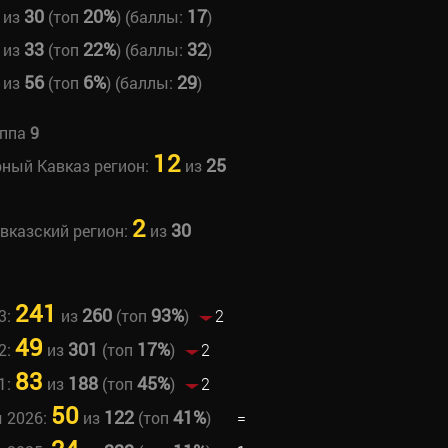
30
20%
17
из
(топ
) (баллы:
)
33
22%
32
из
(топ
) (баллы:
)
56
6%
29
из
(топ
) (баллы:
)
уппа
9
12
25
рный Кавказ регион:
из
2
30
авказский регион:
из
241
260
93%
3:
из
(топ
)
2
49
301
17%
2:
из
(топ
)
2
83
188
45%
1:
из
(топ
)
2
50
122
41%
ы 2026:
из
(топ
)
=