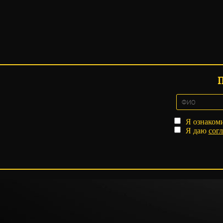
Я ознаком
Я даю
согл