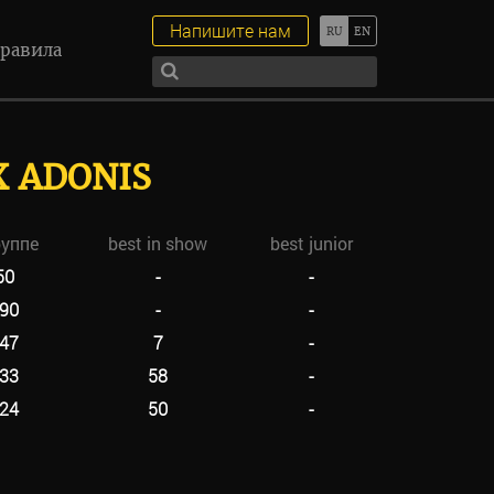
Напишите нам
равила
X ADONIS
руппе
best in show
best junior
50
-
-
90
-
-
47
7
-
33
58
-
24
50
-