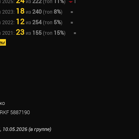
24
222
11%
ы 2025:
из
(топ
)
1
18
240
8%
ы 2023:
из
(топ
)
=
12
254
5%
ы 2022:
из
(топ
)
=
23
155
15%
ы 2021:
из
(топ
)
=
ем
ко
RKF 5887190
 10.05.2026 (в группе)