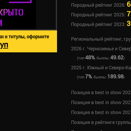
6
Породный рейтинг 2026:
7
Породный рейтинг 2025:
3
Породный рейтинг 2023:
ки и титулы, оформите
Региональный рейтинг, гр
уп
2026 г. Черноземье и Севе
48%
49.62
(топ
, быллы:
)
2025 г. Южный и Северо-К
7%
189.98
(топ
, быллы:
)
Позиция в best in show 202
Позиция в best in show 202
Позиция в best in show 202
Позиция в рейтинге групп