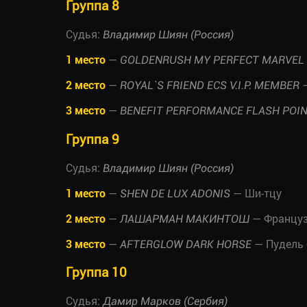
Группа 8
Судья:
Владимир Шиян (Россия)
1 место
—
GOLDENRUSH MY PERFECT MARVEL
2 место
—
—
ROYAL`S FRIEND ECS V.I.P. MEMBER
3 место
—
BENEFIT PERFORMANCE FLASH POI
Группа 9
Судья:
Владимир Шиян (Россия)
1 место
—
— Ши-тцу
SHEN DE LUX ADONIS
2 место
—
— Француз
ЛАШАРМАН МАКИНТОШ
3 место
—
— Пудель
AFTERGLOW DARK HORSE
Группа 10
Судья:
Дамир Марков (Сербия)