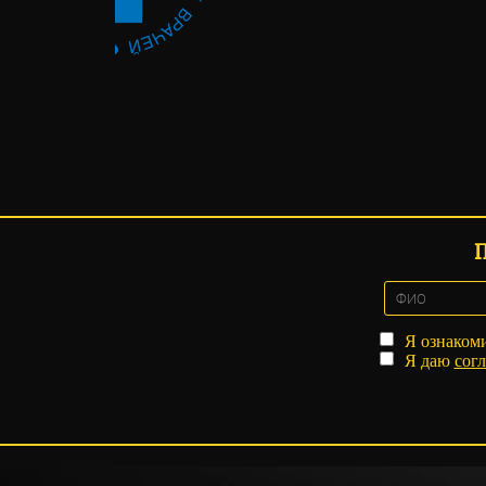
Я ознаком
Я даю
согл