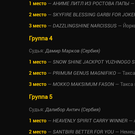
1 место
—
— 
АНИМЕ ЛИТЛ ИЗ РОСТОВА ПАПЫ
2 место
—
SKYFIRE BLESSING GARBI FOR JOK
3 место
—
— Йорк
DAZZLINGSHINE NARCISSUS
Группа 4
Судья:
Дамир Марков (Сербия)
1 место
—
SNOW SHINE JACKPOT YUZHNOGO S
2 место
—
— Такса
PRIMUM GENUS MAGNIFIKO
3 место
—
— Такса
MOKKO MAKSIMUM FASON
Группа 5
Судья:
Далибор Антич (Сербия)
1 место
—
— 
HEAVENLY SPIRIT CARRY WINNER
2 место
—
— Немецк
SANTBIRI BETTER FOR YOU