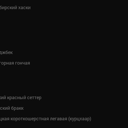
бирский хаски
джбек
горная гончая
ий красный сеттер
ский бракк
кая короткошерстная легавая (курцхаар)