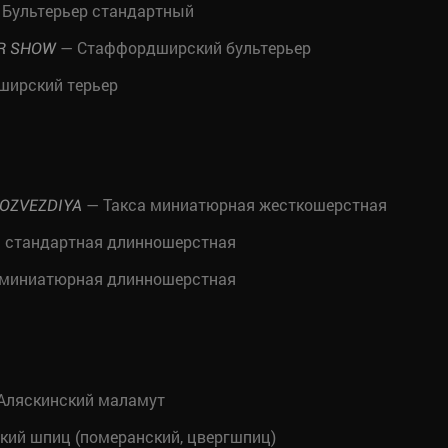
Бультерьер стандартный
— Стаффордширский бультерьер
ER SHOW
ширский терьер
— Такса миниатюрная жесткошерстная
OZVEZDIYA
 стандартная длинношерстная
 миниатюрная длинношерстная
Аляскинский маламут
ий шпиц (померанский, цвергшпиц)