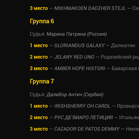
3 место
—
— Си
MIKHMAKOEN DADZHER STEJL
Группа 6
Судья:
Марина Патрина (Россия)
1 место
—
— Далматин
GLORIANDUS GALAXY
2 место
—
— Родезийский ри
JELANY RED UNO
3 место
—
— Баварская 
AMBER HOPE HISTORI
Группа 7
Судья:
Далибор Антич (Сербия)
1 место
—
— Ирландск
IRISHSHERRY OH CAROL
2 место
—
— Итальян
РУС ДЕ’ВИАРО ЛЕТИЦИЯ
3 место
—
— Немец
CAZADOR DE PATOS DEMMY