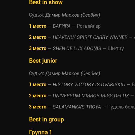
Best in show
Судья:
Дамир Марков (Сербия)
1 место
—
— Ротвейлер
БАГИРА
2 место
—
— 
HEAVENLY SPIRIT CARRY WINNER
3 место
—
— Ши-тцу
SHEN DE LUX ADONIS
Best junior
Судья:
Дамир Марков (Сербия)
1 место
—
— Б
HISTORY VICTORY IS DVARISKIU
2 место
—
— 
UNIVERSUM MIRROR IRISS DELUX
3 место
—
— Пудель бол
SALAMANKA'S TROYA
Best in group
Группа 1