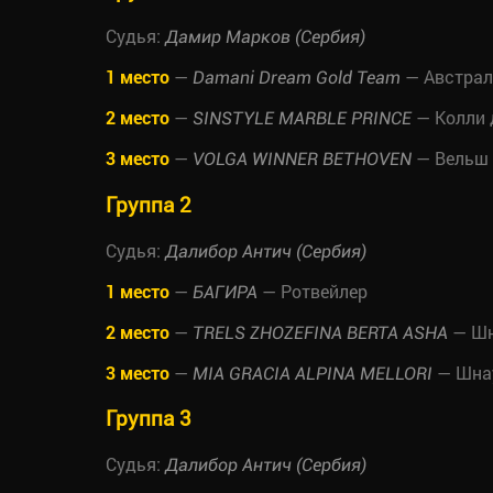
Судья:
Дамир Марков (Сербия)
1 место
—
— Австрал
Damani Dream Gold Team
2 место
—
— Колли
SINSTYLE MARBLE PRINCE
3 место
—
— Вельш 
VOLGA WINNER BETHOVEN
Группа 2
Судья:
Далибор Антич (Сербия)
1 место
—
— Ротвейлер
БАГИРА
2 место
—
— Шн
TRELS ZHOZEFINA BERTA ASHA
3 место
—
— Шна
MIA GRACIA ALPINA MELLORI
Группа 3
Судья:
Далибор Антич (Сербия)