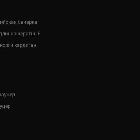
ийская овчарка
 длинношерстный
корги кардиган
ауцер
уцер