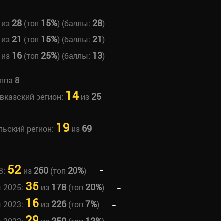
28
15%
28
из
(топ
) (баллы:
)
21
15%
21
из
(топ
) (баллы:
)
16
25%
13
из
(топ
) (баллы:
)
уппа
8
14
25
авказский регион:
из
19
69
льский регион:
из
52
260
20%
3:
из
(топ
)
=
35
178
20%
ы 2025:
из
(топ
)
=
16
226
7%
ы 2023:
из
(топ
)
=
29
250
12%
ы 2022:
из
(топ
)
=