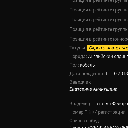
Позиция в рейтинге групп
Позиция в рейтинге групп
Позиция в рейтинге групп
Позиция в рейтинге юниор
Титулы:
Скрыто владельц
Порода:
Английский сприн
Пол:
кобель
Дата рождения:
11.10.2018
Заводчик:
Екатерина Аникушина
Владелец:
Наталья Федор
Номер РКФ / регистрации:
Список побед:
1 место, КУБОК АБРАУ-ДЮРС