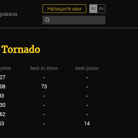
Напишите нам
равила
s Tornado
руппе
best in show
best junior
27
-
-
08
73
-
83
-
-
30
-
-
62
-
-
53
-
14