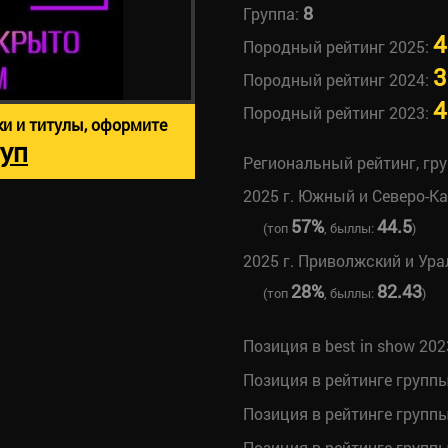
8
Группа:
4
Породный рейтинг 2025:
3
Породный рейтинг 2024:
4
Породный рейтинг 2023:
ки и титулы, оформите
уп
Региональный рейтинг, гр
2025 г. Южный и Северо-К
57%
44.5
(топ
, быллы:
)
2025 г. Приволжский и Ура
28%
82.43
(топ
, быллы:
)
Позиция в best in show 202
Позиция в рейтинге групп
Позиция в рейтинге групп
Позиция в рейтинге групп