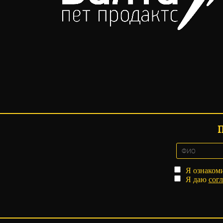
Я ознаком
Я даю
согл