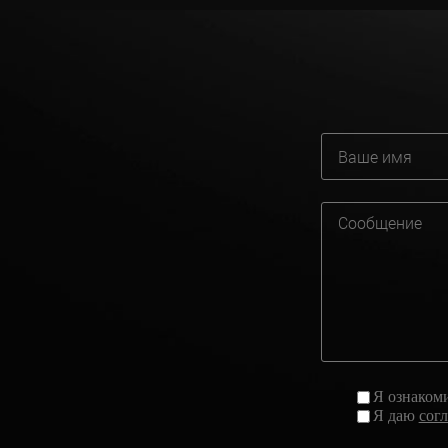
Я ознаком
Я даю
сог