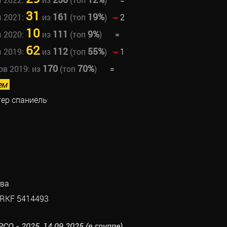
31
161
19%
ы 2021:
из
(топ
)
2
10
111
9%
ы 2020:
из
(топ
)
=
62
112
55%
ы 2019:
из
(топ
)
1
170
70%
ов 2019:
из
(топ
)
=
ем
гер спаниель
ова
RKF 5414493
О - 2025, 14.09.2025 (в группе)