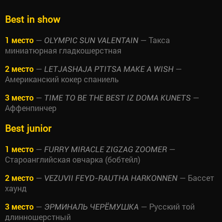
Best in show
1 место
—
— Такса
OLYMPIC SUN VALENTAIN
миниатюрная гладкошерстная
2 место
—
—
LETJASHAJA PTITSA MAKE A WISH
Американский кокер спаниель
3 место
—
—
TIME TO BE THE BEST IZ DOMA KUNETS
Аффенпинчер
Best junior
1 место
—
—
FURRY MIRACLE ZIGZAG ZOOMER
Староанглийская овчарка (бобтейл)
2 место
—
— Бассет
VEZUVII FEYD-RAUTHA HARKONNEN
хаунд
3 место
—
— Русский той
ЭРМИНАЛЬ ЧЕРЁМУШКА
длинношерстный