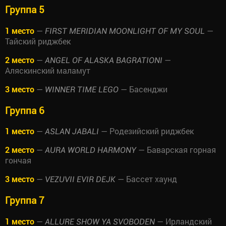
Группа 5
1 место
—
—
FIRST MERIDIAN MOONLIGHT OF MY SOUL
Тайский риджбек
2 место
—
—
ANGEL OF ALASKA BAGRATIONI
Аляскинский маламут
3 место
—
— Басенджи
WINNER TIME LEGO
Группа 6
1 место
—
— Родезийский риджбек
ASLAN JABALI
2 место
—
— Баварская горная
AURA WORLD HARMONY
гончая
3 место
—
— Бассет хаунд
VEZUVII EVIR DEJK
Группа 7
1 место
—
— Ирландский
ALLURE SHOW YA SVOBODEN