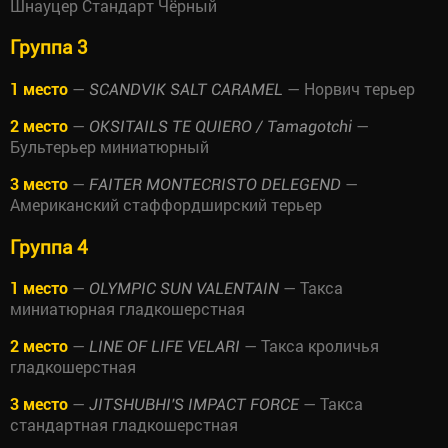
Шнауцер Стандарт Чёрный
Группа 3
1 место
—
— Норвич терьер
SCANDVIK SALT CARAMEL
2 место
—
—
OKSITAILS TE QUIERO / Tamagotchi
Бультерьер миниатюрный
3 место
—
—
FAITER MONTECRISTO DELEGEND
Американский стаффордширский терьер
Группа 4
1 место
—
— Такса
OLYMPIC SUN VALENTAIN
миниатюрная гладкошерстная
2 место
—
— Такса кроличья
LINE OF LIFE VELARI
гладкошерстная
3 место
—
— Такса
JITSHUBHI'S IMPACT FORCE
стандартная гладкошерстная