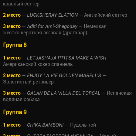
красный сеттер
2 место
—
— Английский сеттер
LUCKSHERAY ELATION
3 место
—
— Немецкая
Aditi for Ami-Shegoday
жесткошерстная легавая (дратхаар)
Группа 8
1 место
—
—
LETJASHAJA PTITSA MAKE A WISH
Американский кокер спаниель
2 место
—
—
ENJOY LA VIE GOLDEN MARELL'S
Золотистый ретривер
3 место
—
— Испанская
GALAN DE LA VILLA DEL TORCAL
водяная собака
Группа 9
1 место
—
— Пудель той
CHIKA BAMBONI
2 место
—
— Малый