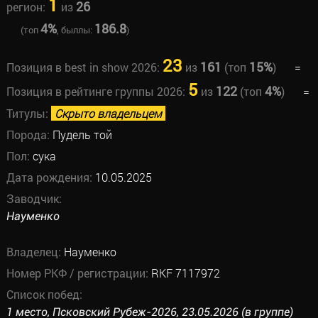
1
26
регион:
из
4%
186.8
(топ
, быллы:
)
23
161
15%
Позиция в best in show 2026:
из
(топ
)
=
5
122
4%
Позиция в рейтинге группы 2026:
из
(топ
)
=
Титулы:
Скрыто владельцем
Порода:
Пудель той
Пол:
сука
Дата рождения:
10.05.2025
Заводчик:
Науменко
Владелец:
Науменко
Номер РКФ / регистрации:
RKF 7117972
Список побед:
1 место, Псковский Рубеж-2026, 23.05.2026 (в группе)