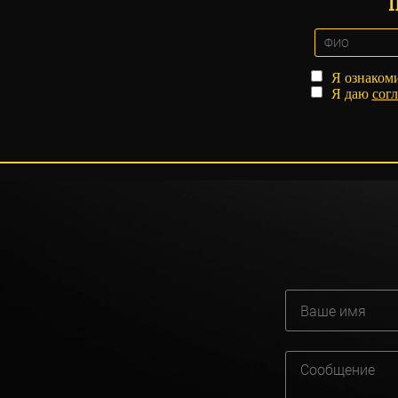
Я ознаком
Я даю
согл