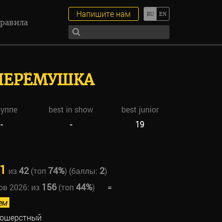
Напишите нам
равила
ЧЕРЁМУШКА
руппе
best in show
best junior
-
-
19
1
42
74%
2
из
(топ
) (баллы:
)
156
44%
ов 2026:
из
(топ
)
=
ем
ношерстный