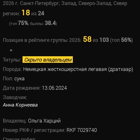
2026 г. Санкт-Петербург, Запад, Северо-Запад, Север
18
24
регион:
из
75%
38.4
(топ
, быллы:
)
58
103
56%
Позиция в рейтинге группы 2026:
из
(топ
)
=
Титулы:
Скрыто владельцем
Порода:
Немецкая жесткошерстная легавая (дратхаар)
Пол:
сука
Дата рождения:
13.06.2024
Заводчик:
Анна Корнеева
Владелец:
Ольга Харций
Номер РКФ / регистрации:
RKF 7029740
Список побед: