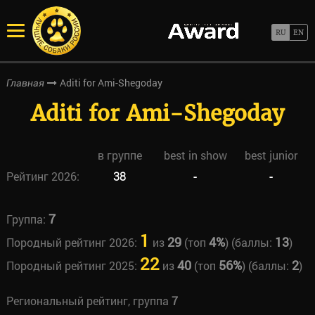
Aditi for Ami-Shegoday
Главная
Aditi for Ami-Shegoday
в группе
best in show
best junior
Рейтинг 2026:
38
-
-
7
Группа:
1
29
4%
13
Породный рейтинг 2026:
из
(топ
) (баллы:
)
22
40
56%
2
Породный рейтинг 2025:
из
(топ
) (баллы:
)
Региональный рейтинг, группа
7