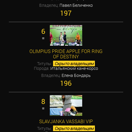
Владелец:
Павел Беличенко
197
6
=
OLIMPIUS PRIDE APPLE FOR RING
OF DESTINY
Титулы:
Скрыто владельцем
Порода:
Итальянский кане-корсо
Владелец:
Елена Бондарь
196
8
=
SLAVJANKA VASSABI VIP
Титулы:
Скрыто владельцем