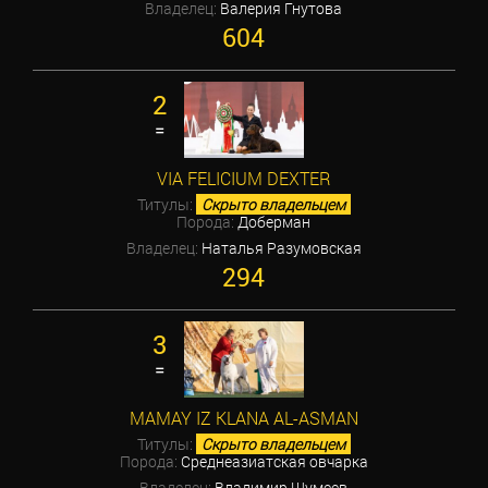
Владелец:
Валерия Гнутова
604
2
=
VIA FELICIUM DEXTER
Титулы:
Скрыто владельцем
Порода:
Доберман
Владелец:
Наталья Разумовская
294
3
=
MAMAY IZ KLANA AL-ASMAN
Титулы:
Скрыто владельцем
Порода:
Среднеазиатская овчарка
Владелец:
Владимир Шумеев