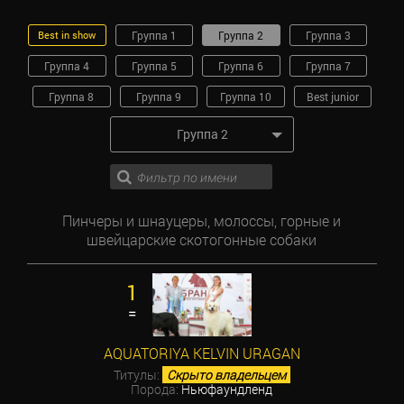
Best in show
Группа 1
Группа 2
Группа 3
Группа 4
Группа 5
Группа 6
Группа 7
Группа 8
Группа 9
Группа 10
Best junior
Группа 2
Пинчеры и шнауцеры, молоссы, горные и
швейцарские скотогонные собаки
1
=
AQUATORIYA KELVIN URAGAN
Титулы:
Скрыто владельцем
Порода:
Ньюфаундленд