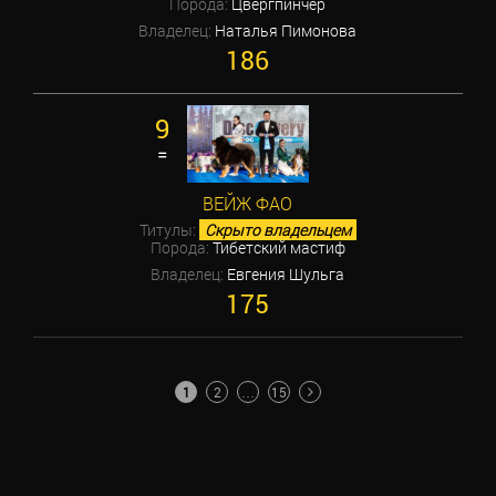
Порода:
Цвергпинчер
Владелец:
Наталья Пимонова
186
9
=
ВЕЙЖ ФАО
Титулы:
Скрыто владельцем
Порода:
Тибетский мастиф
Владелец:
Евгения Шульга
175
ПАГИНАЦИЯ
1
2
…
15
ЗАПИСЕЙ