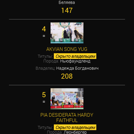
Беляева
147
4
=
AKVIAN SONG YUG
Титулы:
Скрыто владельцем
Порода:
Ньюфаундленд
Владелец:
Надежда Богданович
208
5
=
PIA DESIDERATA HARDY
FAITHFUL
Титулы:
Скрыто владельцем
Порода:
Леонбергер