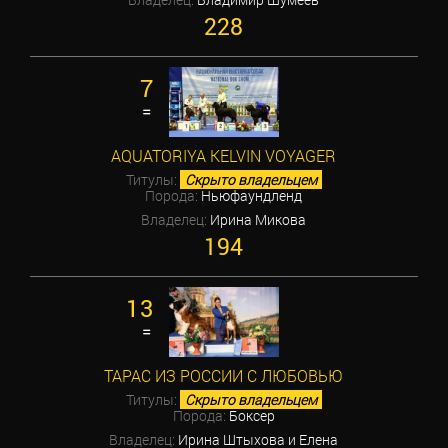
228
7
=
AQUATORIYA KELVIN VOYAGER
Титулы:
Скрыто владельцем
Порода:
Ньюфаундленд
Владелец:
Ирина Микова
194
13
=
ТАРАС ИЗ РОССИИ С ЛЮБОВЬЮ
Титулы:
Скрыто владельцем
Порода:
Боксер
Владелец:
Ирина Штыхова и Елена