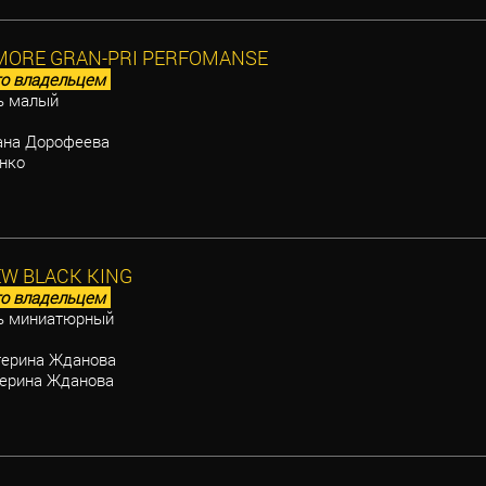
AMORE GRAN-PRI PERFOMANSE
о владельцем
ь малый
на Дорофеева
нко
W BLACK KING
о владельцем
ь миниатюрный
ерина Жданова
ерина Жданова