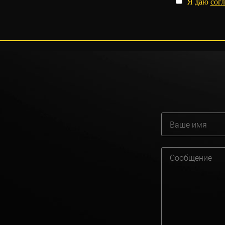
Я даю
согл