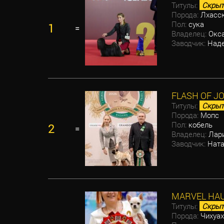
Титулы:
Скрыт
Порода:
Лхасск
Пол:
сука
1
=
Владелец:
Окса
Заводчик:
Наде
FLASH OF J
Титулы:
Скрыт
Порода:
Мопс
Пол:
кобель
2
=
Владелец:
Лари
Заводчик:
Ната
MARVEL HAU
Титулы:
Скрыт
Порода:
Чихуах