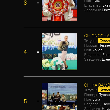
Пол:
сука
3
=
Владелец:
Екат
Заводчик:
Екат
CHIONOCHAR
Титулы:
Скрыт
Порода:
Пекин
Пол:
кобель
4
=
Владелец:
Еле
Заводчик:
Елен
CHIKA BAMB
Титулы:
Скрыт
Порода:
Пудель
Пол:
сука
5
=
Владелец:
Нау
Заводчик:
Наум