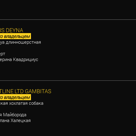
US DEYNA
о владельцем
уа длинношерстная
рт
ерина Квадрициус
TLINE LTD GAMBITAS
о владельцем
кая хохлатая собака
 Майборода
лана Халецкая