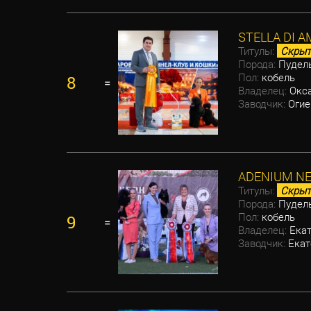
STELLA DI 
Титулы:
Скрыт
Порода:
Пудел
Пол:
кобель
8
=
Владелец:
Окса
Заводчик:
Огие
ADENIUM NE
Титулы:
Скрыт
Порода:
Пудел
Пол:
кобель
9
=
Владелец:
Екат
Заводчик:
Екат