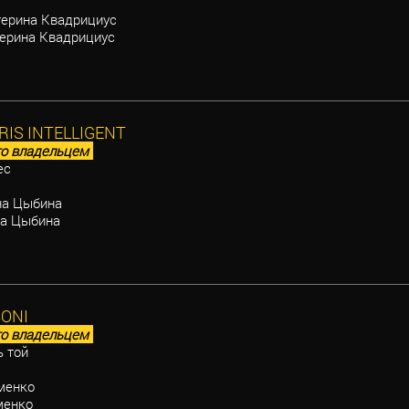
ерина Квадрициус
ерина Квадрициус
IS INTELLIGENT
о владельцем
ес
на Цыбина
а Цыбина
ONI
о владельцем
 той
менко
енко