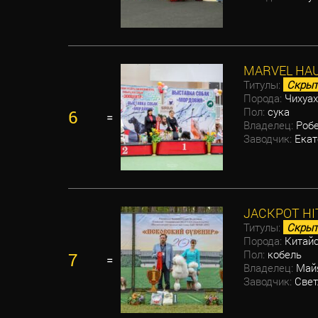
MARVEL HA
Титулы:
Скрыт
Порода:
Чихуах
Пол:
сука
6
=
Владелец:
Робе
Заводчик:
Екат
JACKPOT HI
Титулы:
Скрыт
Порода:
Китайс
Пол:
кобель
7
=
Владелец:
Майя
Заводчик:
Свет