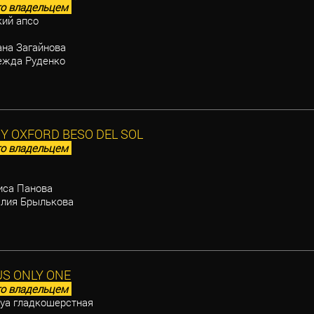
о владельцем
ий апсо
на Загайнова
жда Руденко
OY OXFORD BESO DEL SOL
о владельцем
са Панова
лия Брылькова
S ONLY ONE
о владельцем
уа гладкошерстная