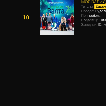
МОЯ ВАЛИД
Титулы:
Скрыт
Порода:
Пудел
Пол:
кобель
10
=
Владелец:
Юлия
Заводчик:
Юлия
ПАГИНАЦИЯ
ЗАПИСЕЙ