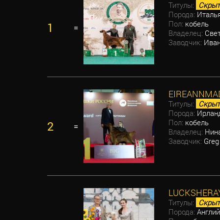
Титулы:
Скрыт
Порода:
Италья
Пол:
кобель
1
=
Владелец:
Свет
Заводчик:
Иван
EIREANNMA
Титулы:
Скрыт
Порода:
Ирланд
Пол:
кобель
2
=
Владелец:
Нина
Заводчик:
Greg
LUCKSHERAY
Титулы:
Скрыт
Порода:
Англий