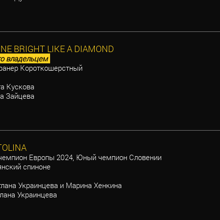
INE BRIGHT LIKE A DIAMOND
о владельцем
анер Короткошерстный
а Кускова
а Зайцева
TOLINA
емпион Европы 2024, Юный чемпион Словении
нский спиноне
лана Украинцева и Марина Хенкина
лана Украинцева