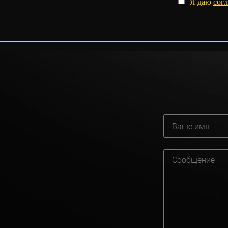
Я даю
согл