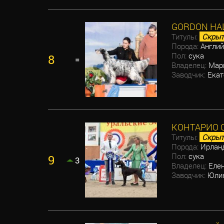
GORDON HAL
Титулы:
Скрыт
Порода:
Англий
Пол:
сука
8
=
Владелец:
Мар
Заводчик:
Екат
КОНТАРИО 
Титулы:
Скрыт
Порода:
Ирланд
Пол:
сука
9
3
Владелец:
Елен
Заводчик:
Юлия