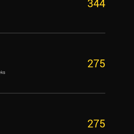
344
275
eks
275