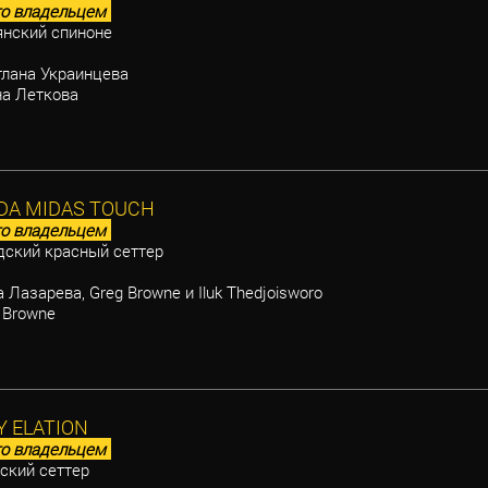
о владельцем
нский спиноне
лана Украинцева
а Леткова
DA MIDAS TOUCH
о владельцем
ский красный сеттер
 Лазарева, Greg Browne и Iluk Thedjoisworo
 Browne
 ELATION
о владельцем
ский сеттер