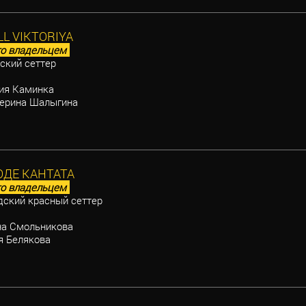
L VIKTORIYA
о владельцем
ский сеттер
ия Каминка
ерина Шалыгина
ОДЕ КАНТАТА
о владельцем
ский красный сеттер
а Смольникова
 Белякова