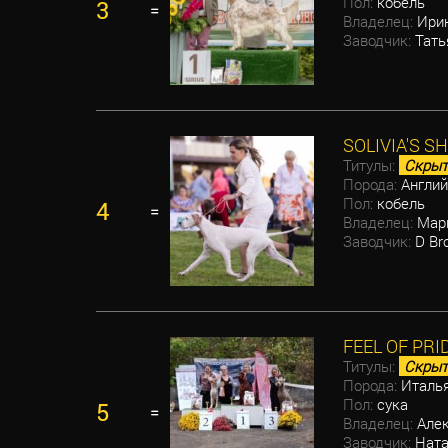
Пол:
кобель
3
=
Владелец:
Ирин
Заводчик:
Тать
SOLIVIA'S 
Титулы:
Скрыт
Порода:
Англий
Пол:
кобель
4
=
Владелец:
Мари
Заводчик:
D Bro
FEEL OF PRI
Титулы:
Скрыт
Порода:
Италья
Пол:
сука
5
=
Владелец:
Алек
Заводчик:
Ната