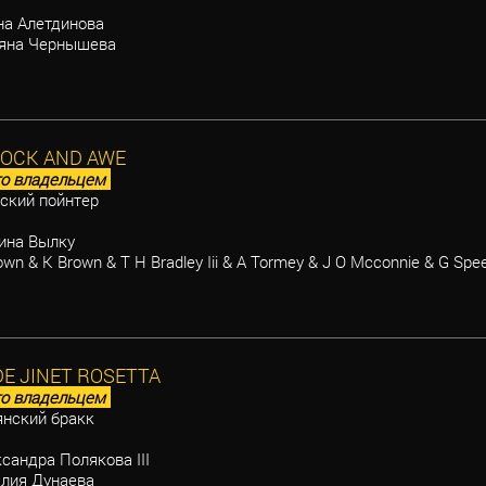
а Алетдинова
яна Чернышева
SHOCK AND AWE
о владельцем
ский пойнтер
на Вылку
wn & K Brown & T H Bradley Iii & A Tormey & J O Mcconnie & G Spe
DE JINET ROSETTA
о владельцем
нский бракк
сандра Полякова III
лия Дунаева