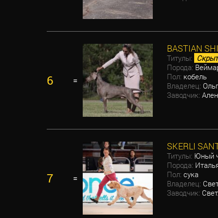
BASTIAN SH
Титулы:
Скрыт
Порода:
Веймар
Пол:
кобель
6
=
Владелец:
Ольг
Заводчик:
Ален
SKERLI SAN
Титулы:
Юный ч
Порода:
Италья
Пол:
сука
7
=
Владелец:
Свет
Заводчик:
Свет