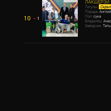
ЛАКШЕРЭЙ 
Титулы:
Скрыт
Порода:
Англий
Пол:
сука
10
1
Владелец:
Анас
Заводчик:
Тать
ПАГИНАЦИЯ
ЗАПИСЕЙ