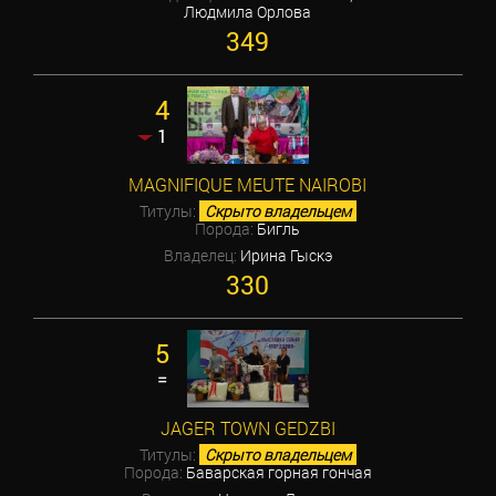
Людмила Орлова
349
4
1
MAGNIFIQUE MEUTE NAIROBI
Титулы:
Скрыто владельцем
Порода:
Бигль
Владелец:
Ирина Гыскэ
330
5
=
JAGER TOWN GEDZBI
Титулы:
Скрыто владельцем
Порода:
Баварская горная гончая