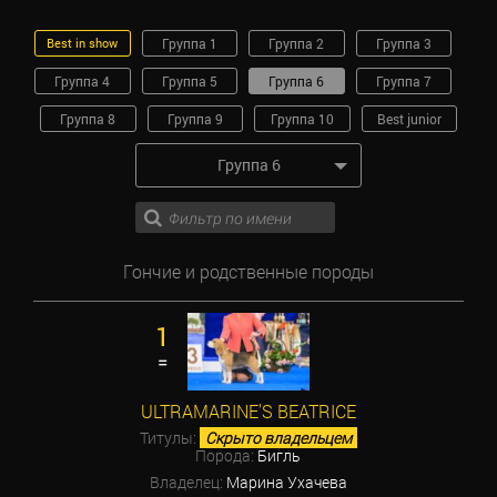
Best in show
Группа 1
Группа 2
Группа 3
Группа 4
Группа 5
Группа 6
Группа 7
Группа 8
Группа 9
Группа 10
Best junior
Группа 6
Гончие и родственные породы
1
=
ULTRAMARINE'S BEATRICE
Титулы:
Скрыто владельцем
Порода:
Бигль
Владелец:
Марина Ухачева