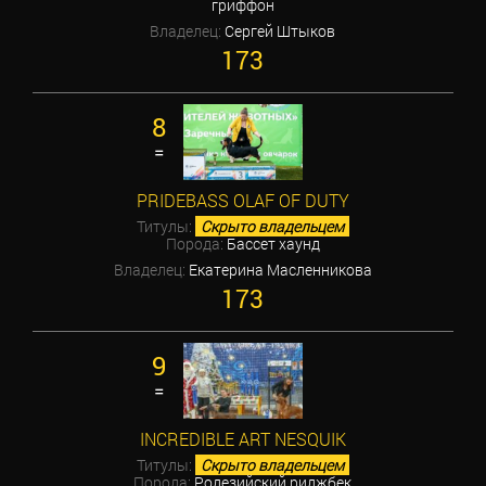
гриффон
Владелец:
Сергей Штыков
173
8
=
PRIDEBASS OLAF OF DUTY
Титулы:
Скрыто владельцем
Порода:
Бассет хаунд
Владелец:
Екатерина Масленникова
173
9
=
INCREDIBLE ART NESQUIK
Титулы:
Скрыто владельцем
Порода:
Родезийский риджбек