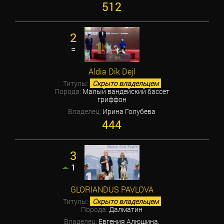
512
2
=
Aldia Dik Dejl
Титулы:
Скрыто владельцем
Порода:
Малый вандейский бассет
гриффон
Владелец:
Ирина Голубева
444
3
1
GLORIANDUS PAVLOVA
Титулы:
Скрыто владельцем
Порода:
Далматин
Владелец:
Евгения Алюшина,