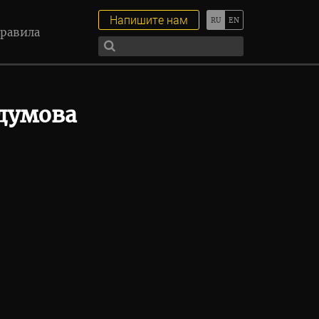
Напишите нам
равила
думова