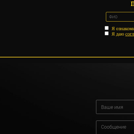
Я ознаком
Я даю
согл