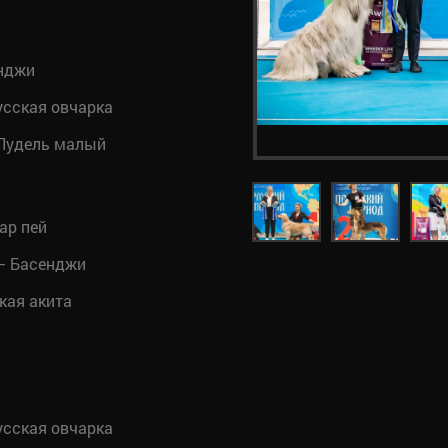
нджи
сская овчарка
Пудель малый
ар пей
 Басенджи
кая акита
сская овчарка