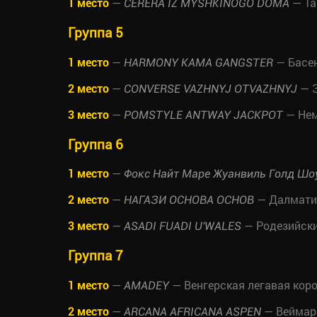
1 место
—
— Та
CERERA IZ MYSHKINOGO DOMA
Группа 5
1 место
—
— Басе
HARMONY KAMA GANGSTER
2 место
—
— З
CONVERSE VAZHNYJ OTVAZHNYJ
3 место
—
— Нем
POMSTYLE ANTWAY JACKPOT
Группа 6
1 место
—
Фокс Найт Маре Жуанвиль Голд Шо
2 место
—
— Далмати
НАГАЗИ ОСНОВА ОСНОВ
3 место
—
— Родезийск
ASADI FUADI U'WALES
Группа 7
1 место
—
— Венгерская легавая кор
AMADEY
2 место
—
— Веймар
ARCANA AFRICANA ASPEN