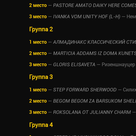
2 место
—
PASTORE AMATO DAIKY HERE COME
3 место
—
— Нем
IVANKA VOM UNITY HOF (L-H)
Группа 2
1 место
—
АЛМАДИНАКС КЛАССИЧЕСКИЙ СТИ
2 место
—
MARTICIA ADDAMS IZ DOMA KUNET
3 место
—
— Ризеншнауцер
GLORIS ELISAVETA
Группа 3
1 место
—
— Силих
STEP FORWARD SHERWOOD
2 место
—
BEGOM BEGOM ZA BARSUKOM SHE
3 место
—
—
ROKSOLANA OT JULIANNY CHARM
Группа 4