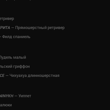
етривер
— Прямошерстный ретривер
ЕРИТА
 Филд спаниель
Пудель малый
льский гриффон
— Чихуахуа длинношерстная
NCE
— Уиппет
NINYKH
алюки