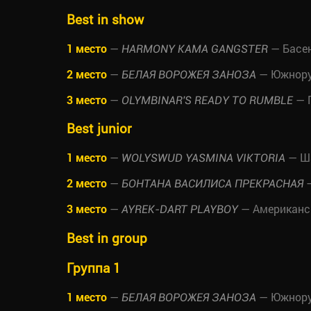
Best in show
1 место
—
— Басе
HARMONY KAMA GANGSTER
2 место
—
— Южнору
БЕЛАЯ ВОРОЖЕЯ ЗАНОЗА
3 место
—
— 
OLYMBINAR'S READY TO RUMBLE
Best junior
1 место
—
— Ш
WOLYSWUD YASMINA VIKTORIA
2 место
—
—
БОНТАНА ВАСИЛИСА ПРЕКРАСНАЯ
3 место
—
— Американс
AYREK-DART PLAYBOY
Best in group
Группа 1
1 место
—
— Южнору
БЕЛАЯ ВОРОЖЕЯ ЗАНОЗА