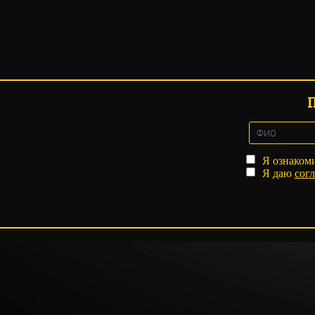
Я ознаком
Я даю
согл