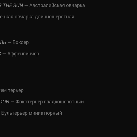
— Австралийская овчарка
S THE SUN
ецкая овчарка длинношерстная
— Боксер
ЛЬ
— Аффенпинчер
S
ем терьер
— Фокстерьер гладкошерстный
LDON
 Бультерьер миниатюрный