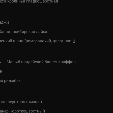
кса кроличья гладкошерстная
нджи
ападносибирская лайка
ецкий шпиц (померанский, цвергшпиц)
— Малый вандейский бассет гриффон
у
н
ий риджбек
откошерстная (выжла)
анер Короткошерстный