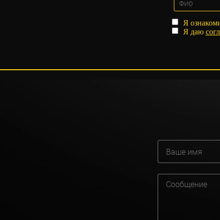
Я ознаком
Я даю
согл