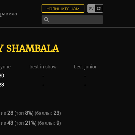
Напишите нам
равила
SY SHAMBALA
руппе
best in show
best junior
80
-
-
23
-
-
28
8%
23
из
(топ
) (баллы:
)
43
21%
9
из
(топ
) (баллы:
)