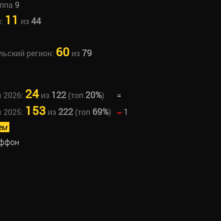
уппа
9
11
44
н:
из
60
79
льский регион:
из
24
122
20%
ы 2026:
из
(топ
)
=
153
222
69%
ы 2025:
из
(топ
)
1
ем
иффон