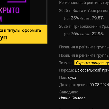
Региональный рейтинг, гр
2026 г. Волга и Урал регио
25%
79.57
(топ
, быллы:
)
2025 г. Приволжский и Ура
ки и титулы, оформите
76%
22.95
(топ
, быллы:
)
уп
Позиция в рейтинге групп
Позиция в рейтинге групп
Титулы:
Скрыто владельц
Порода:
Брюссельский гр
Пол:
сука
Дата рождения:
09.08.2024
Заводчик:
Ирина Сомова