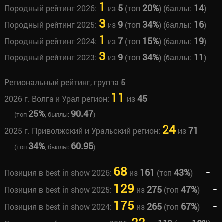
1
5
20%
14
Породный рейтинг 2026:
из
(топ
) (баллы:
)
3
9
34%
16
Породный рейтинг 2025:
из
(топ
) (баллы:
)
1
7
15%
19
Породный рейтинг 2024:
из
(топ
) (баллы:
)
3
9
34%
11
Породный рейтинг 2023:
из
(топ
) (баллы:
)
Региональный рейтинг, группа
5
11
45
2026 г. Волга и Урал регион:
из
25%
90.47
(топ
, быллы:
)
24
71
2025 г. Приволжский и Уральский регион:
из
34%
60.95
(топ
, быллы:
)
68
161
43%
Позиция в best in show 2026:
из
(топ
)
=
129
275
47%
Позиция в best in show 2025:
из
(топ
)
=
175
265
67%
Позиция в best in show 2024:
из
(топ
)
=