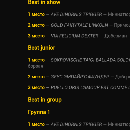
Best in show
1 место
—
— Миниатюр
AVE DINORNIS TRIGGER
2 место
—
— Прямош
GOLD FAIRYTALE LINKOLN
3 место
—
— Доберман
VIA FELICIUM DEXTER
Best junior
1 место
—
SOKROVISCHE TAIGI BALLADA SOLO
борзая
2 место
—
— Добер
ЗЕУС ЭМПАЙР'С ФАУНДЕР
3 место
—
PUELLO ORIS L'AMOUR EST COMME 
Best in group
Группа 1
1 место
—
— Миниатюр
AVE DINORNIS TRIGGER