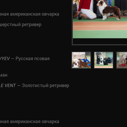
ная американская овчарка
ерстный ретривер
— Русская псовая
VYEV
ман
— Золотистый ретривер
LE VENT
ная американская овчарка