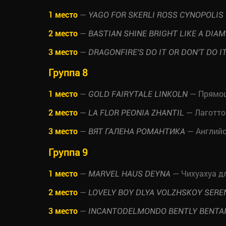
1 место
—
YAGO FOR SKERLI ROSS CYNOPOLIS
2 место
—
BASTIAN SHINE BRIGHT LIKE A DIA
3 место
—
DRAGONFIRE'S DO IT OR DON'T DO I
Группа 8
1 место
—
— Прямош
GOLD FAIRYTALE LINKOLN
2 место
—
— Лаготто
LA FLOR PEONIA ZHANTIL
3 место
—
— Английс
ВЯТ ГАЛЕНА РОМАНТИКА
Группа 9
1 место
—
— Чихуахуа д
MARVEL HAUS DEYNA
2 место
—
LOVELY BOY DLYA VOLZHSKOY SER
3 место
—
INCANTODELMONDO BENTLY BENTA