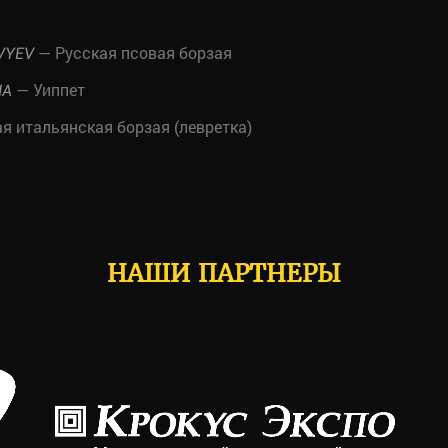
— Русская псовая борзая
VYEV
— Уиппет
NA
 итальянская борзая (левретка)
НАШИ ПАРТНЕРЫ