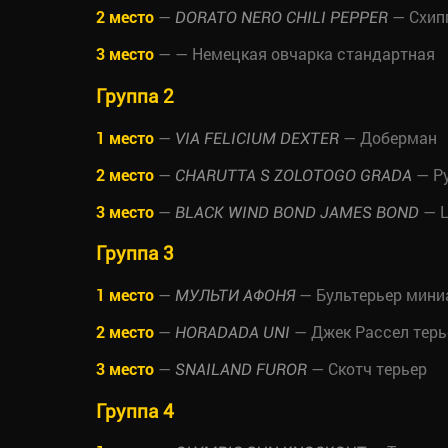
2 место
—
— Схип
DORATO NERO CHILI PEPPER
3 место
—
— Немецкая овчарка стандартная
Группа 2
1 место
—
— Доберман
VIA FELICIUM DEXTER
2 место
—
— Ру
CHARUTTA S ZOLOTOGO GRADA
3 место
—
— Ц
BLACK WIND BOND JAMES BOND
Группа 3
1 место
—
— Бультерьер мин
МУЛЬТИ АФОНЯ
2 место
—
— Джек Рассел терь
HORADADA UNI
3 место
—
— Скотч терьер
SNAILAND FUROR
Группа 4