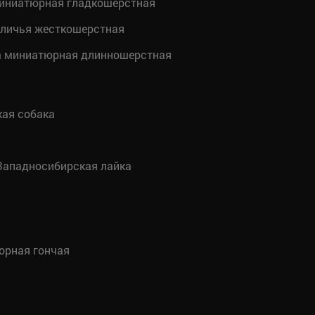
иниатюрная гладкошерстная
оличья жесткошерстная
а миниатюрная длинношерстная
ая собака
ападносибирская лайка
орная гончая