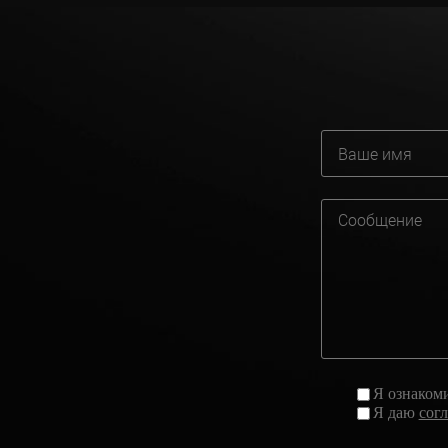
Я ознаком
Я даю
сог