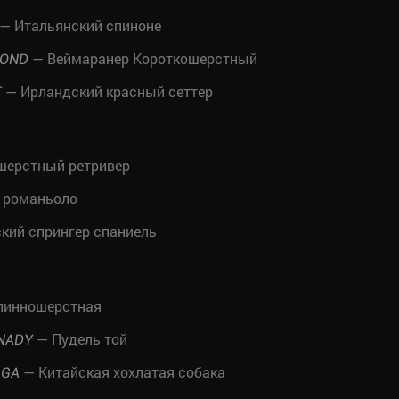
— Итальянский спиноне
— Веймаранер Короткошерстный
MOND
— Ирландский красный сеттер
T
ерстный ретривер
 романьоло
кий спрингер спаниель
линношерстная
— Пудель той
ENADY
— Китайская хохлатая собака
IGA