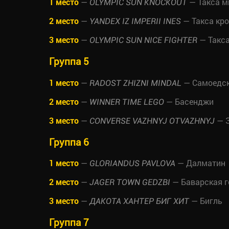
1 место
—
— Такса м
OLYMPIC SUN KNOCKOUT
2 место
—
— Такса кр
YANDEX IZ IMPERII INES
3 место
—
— Такс
OLYMPIC SUN NICE FIGHTER
Группа 5
1 место
—
— Самоедск
RADOST ZHIZNI MINDAL
2 место
—
— Басенджи
WINNER TIME LEGO
3 место
—
— З
CONVERSE VAZHNYJ OTVAZHNYJ
Группа 6
1 место
—
— Далматин
GLORIANDUS PAVLOVA
2 место
—
— Баварская г
JAGER TOWN GEDZBI
3 место
—
— Бигль
ДАКОТА ХАНТЕР БИГ ХИТ
Группа 7