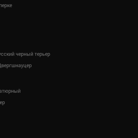
перке
сский черный терьер
вергшнауцер
иатюрный
ер