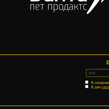
Я ознаком
Я даю
согл