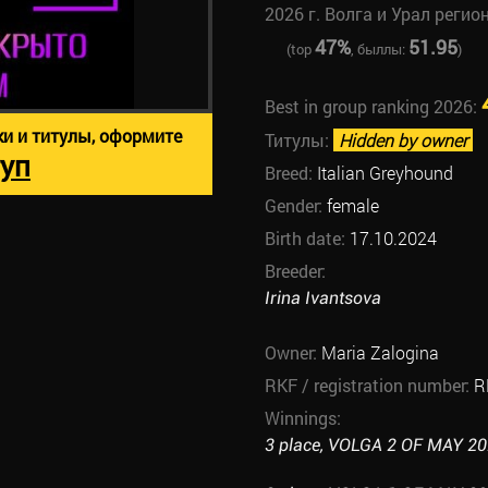
2026 г. Волга и Урал регио
47%
51.95
(top
, быллы:
)
Best in group ranking 2026:
ки и титулы, оформите
Титулы:
Hidden by owner
уп
Breed:
Italian Greyhound
Gender:
female
Birth date:
17.10.2024
Breeder:
Irina Ivantsova
Owner:
Maria Zalogina
RKF / registration number:
R
Winnings:
3 place, VOLGA 2 OF MAY 202