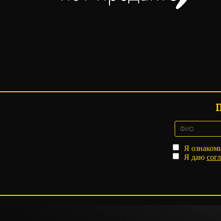
Я ознаком
Я даю
согл