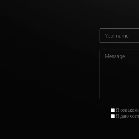
Я ознаком
Я даю
сог