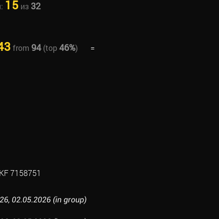
15
32
н:
из
43
94
46%
from
(top
)
=
KF 7158751
6, 02.05.2026 (in group)