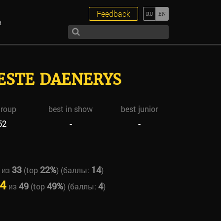
Feedback
а
ESTE DAENERYS
group
best in show
best junior
52
-
-
33
22%
14
из
(top
) (баллы:
)
4
49
49%
4
из
(top
) (баллы:
)