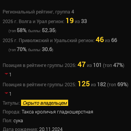
Региональный рейтинг, группа
4
19
33
2026 г. Волга и Урал регион:
из
58%
52.35
(топ
, быллы:
)
46
66
2025 г. Приволжский и Уральский регион:
из
70%
30.6
(топ
, быллы:
)
47
101
47%
Позиция в рейтинге группы 2026:
из
(топ
)
1
125
182
69%
Позиция в рейтинге группы 2025:
из
(топ
)
1
Титулы:
Скрыто владельцем
Порода:
Такса кроличья гладкошерстная
Пол:
сука
Дата рождения:
20.11.2024