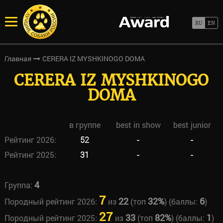
CERERA IZ MYSHKINOGO DOMA
Главная
CERERA IZ MYSHKINOGO
DOMA
в группе
best in show
best junior
Рейтинг 2026:
52
-
-
Рейтинг 2025:
31
-
-
4
Группа:
7
22
32%
6
Породный рейтинг 2026:
из
(топ
) (баллы:
)
27
33
82%
1
Породный рейтинг 2025:
из
(топ
) (баллы:
)