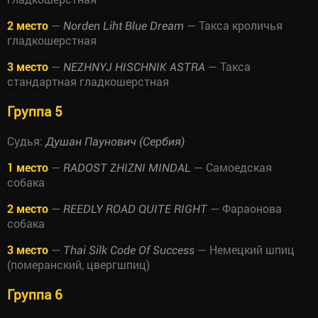
2 место
—
— Такса кроличья
Norden Liht Blue Dream
гладкошерстная
3 место
—
— Такса
NEZHNYJ HISCHNIK ASTRA
стандартная гладкошерстная
Группа 5
Судья:
Душан Паунович (Сербия)
1 место
—
— Самоедская
RADOST ZHIZNI MINDAL
собака
2 место
—
— Фараонова
REEDLY ROAD QUITE RIGHT
собака
3 место
—
— Немецкий шпиц
Thai Silk Code Of Success
(померанский, цвергшпиц)
Группа 6