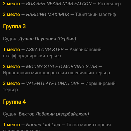
2 место
—
— Ротвейлер
RUS RPH NEKAR NOIR FALCON
3 место
—
— Тибетский мастиф
HARDING MAXIMUS
Группа 3
Судья:
Душан Паунович (Сербия)
1 место
—
— Американский
ASKA LONG STEP
стаффордширский терьер
2 место
—
—
MODNY STYLE O'MORNING STAR
Ирландский мягкошерстный пшеничный терьер
3 место
—
— Йоркширский
VALENTLAYF LUNA LOVE
терьер
Группа 4
Судья:
Виктор Лобакин (Азербайджан)
1 место
—
— Такса миниатюрная
Norden Liht Lisa
гладкошерстная