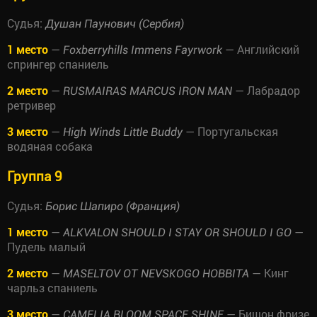
Судья:
Душан Паунович (Сербия)
1 место
—
— Английский
Foxberryhills Immens Fayrwork
спрингер спаниель
2 место
—
— Лабрадор
RUSMAIRAS MARCUS IRON MAN
ретривер
3 место
—
— Португальская
High Winds Little Buddy
водяная собака
Группа 9
Судья:
Борис Шапиро (Франция)
1 место
—
—
ALKVALON SHOULD I STAY OR SHOULD I GO
Пудель малый
2 место
—
— Кинг
MASELTOV OT NEVSKOGO HOBBITA
чарльз спаниель
3 место
—
— Бишон фризе
CAMELIA BLOOM SPACE SHINE