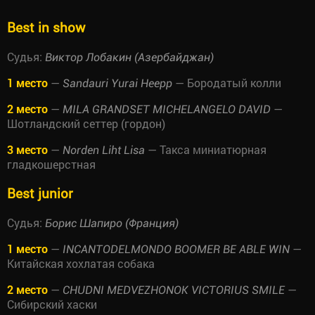
Best in show
Судья:
Виктор Лобакин (Азербайджан)
1 место
—
— Бородатый колли
Sandauri Yurai Heepp
2 место
—
—
MILA GRANDSET MICHELANGELO DAVID
Шотландский сеттер (гордон)
3 место
—
— Такса миниатюрная
Norden Liht Lisa
гладкошерстная
Best junior
Судья:
Борис Шапиро (Франция)
1 место
—
—
INCANTODELMONDO BOOMER BE ABLE WIN
Китайская хохлатая собака
2 место
—
—
CHUDNI MEDVEZHONOK VICTORIUS SMILE
Сибирский хаски