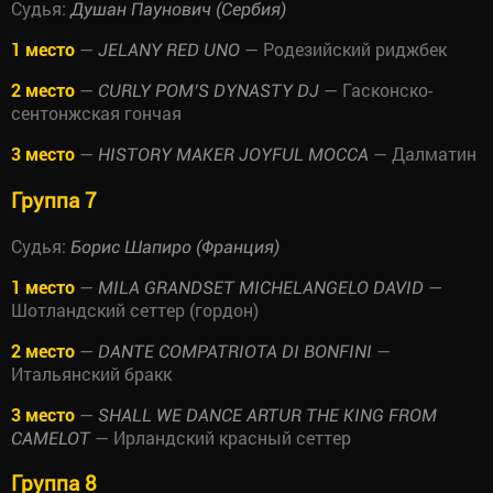
Судья:
Душан Паунович (Сербия)
1 место
—
— Родезийский риджбек
JELANY RED UNO
2 место
—
— Гасконско-
CURLY POM’S DYNASTY DJ
сентонжская гончая
3 место
—
— Далматин
HISTORY MAKER JOYFUL MOCCA
Группа 7
Судья:
Борис Шапиро (Франция)
1 место
—
—
MILA GRANDSET MICHELANGELO DAVID
Шотландский сеттер (гордон)
2 место
—
—
DANTE COMPATRIOTA DI BONFINI
Итальянский бракк
3 место
—
SHALL WE DANCE ARTUR THE KING FROM
— Ирландский красный сеттер
CAMELOT
Группа 8