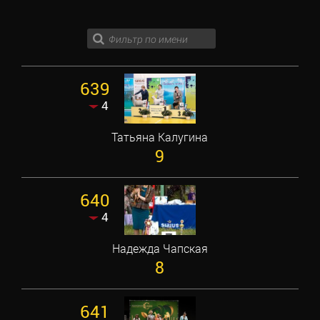
639
4
Татьяна Калугина
9
640
4
Надежда Чапская
8
641